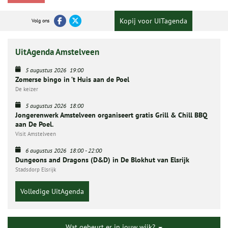
Kopij voor UITagenda
Volg ons
UitAgenda Amstelveen
5 augustus 2026
19:00
Zomerse bingo in ’t Huis aan de Poel
De keizer
5 augustus 2026
18:00
Jongerenwerk Amstelveen organiseert gratis Grill & Chill BBQ
aan De Poel.
Visit Amstelveen
6 augustus 2026
18:00
-
22:00
Dungeons and Dragons (D&D) in De Blokhut van Elsrijk
Stadsdorp Elsrijk
Volledige UitAgenda
Wat gebeurt er in jouw wijk?