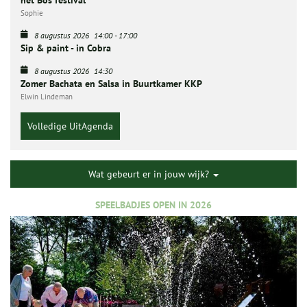
het Bos festival
Sophie
8 augustus 2026
14:00
-
17:00
Sip & paint - in Cobra
8 augustus 2026
14:30
Zomer Bachata en Salsa in Buurtkamer KKP
Elwin Lindeman
Volledige UitAgenda
Wat gebeurt er in jouw wijk?
SPEELBADJES OPEN IN 2026