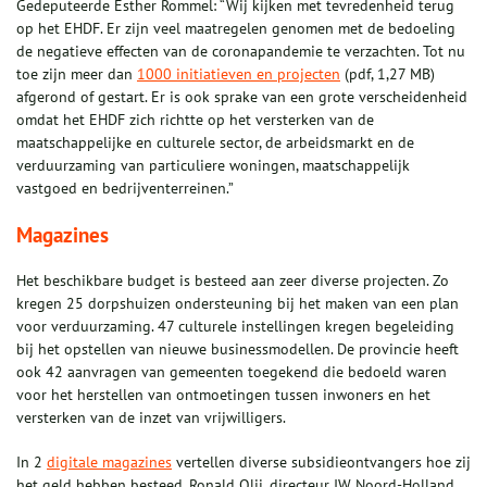
Gedeputeerde Esther Rommel: “Wij kijken met tevredenheid terug
op het EHDF. Er zijn veel maatregelen genomen met de bedoeling
de negatieve effecten van de coronapandemie te verzachten. Tot nu
toe zijn meer dan
1000 initiatieven en projecten
(pdf, 1,27 MB)
afgerond of gestart. Er is ook sprake van een grote verscheidenheid
omdat het EHDF zich richtte op het versterken van de
maatschappelijke en culturele sector, de arbeidsmarkt en de
verduurzaming van particuliere woningen, maatschappelijk
vastgoed en bedrijventerreinen.”
Magazines
Het beschikbare budget is besteed aan zeer diverse projecten. Zo
kregen 25 dorpshuizen ondersteuning bij het maken van een plan
voor verduurzaming. 47 culturele instellingen kregen begeleiding
bij het opstellen van nieuwe businessmodellen. De provincie heeft
ook 42 aanvragen van gemeenten toegekend die bedoeld waren
voor het herstellen van ontmoetingen tussen inwoners en het
versterken van de inzet van vrijwilligers.
In 2
digitale magazines
vertellen diverse subsidieontvangers hoe zij
het geld hebben besteed. Ronald Olij, directeur IW Noord-Holland