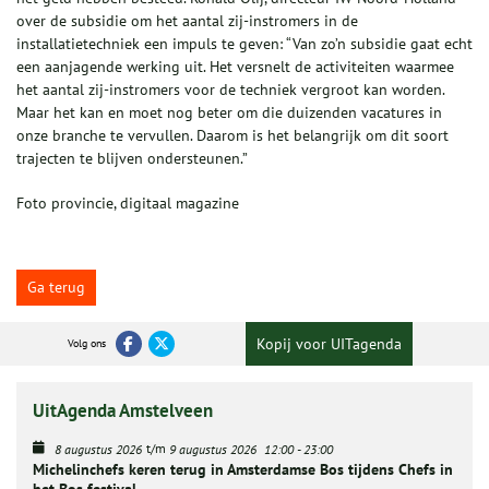
over de subsidie om het aantal zij-instromers in de
installatietechniek een impuls te geven: “Van zo’n subsidie gaat echt
een aanjagende werking uit. Het versnelt de activiteiten waarmee
het aantal zij-instromers voor de techniek vergroot kan worden.
Maar het kan en moet nog beter om die duizenden vacatures in
onze branche te vervullen. Daarom is het belangrijk om dit soort
trajecten te blijven ondersteunen.”
Foto provincie, digitaal magazine
Ga terug
Kopij voor UITagenda
Volg ons
UitAgenda Amstelveen
t/m
8 augustus 2026
9 augustus 2026
12:00
-
23:00
Michelinchefs keren terug in Amsterdamse Bos tijdens Chefs in