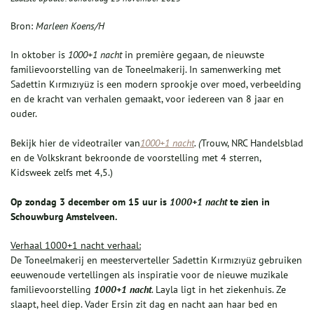
Bron:
Marleen Koens/H
In oktober is
1000+1 nacht
in première gegaan
,
de nieuwste
familievoorstelling van de Toneelmakerij. In samenwerking met
Sadettin Kırmızıyüz is een modern sprookje over moed, verbeelding
en de kracht van verhalen gemaakt, voor iedereen van 8 jaar en
ouder.
Bekijk hier de videotrailer van
1000+1 nacht
. (
Trouw, NRC Handelsblad
en de Volkskrant bekroonde de voorstelling met 4 sterren,
Kidsweek zelfs met 4,5.)
Op zondag 3 december om 15 uur is
1000+1 nacht
te zien in
Schouwburg Amstelveen.
Verhaal 1000+1 nacht verhaal:
De Toneelmakerij en meesterverteller Sadettin Kırmızıyüz gebruiken
eeuwenoude vertellingen als inspiratie voor de nieuwe muzikale
familievoorstelling
1000+1 nacht
. Layla ligt in het ziekenhuis. Ze
slaapt, heel diep. Vader Ersin zit dag en nacht aan haar bed en