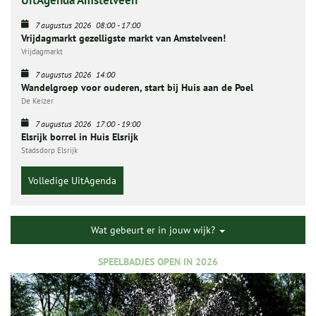
UitAgenda Amstelveen
7 augustus 2026
08:00
-
17:00
Vrijdagmarkt gezelligste markt van Amstelveen!
Vrijdagmarkt
7 augustus 2026
14:00
Wandelgroep voor ouderen, start bij Huis aan de Poel
De Keizer
7 augustus 2026
17:00
-
19:00
Elsrijk borrel in Huis Elsrijk
Stadsdorp Elsrijk
Volledige UitAgenda
Wat gebeurt er in jouw wijk?
SPEELBADJES OPEN IN 2026