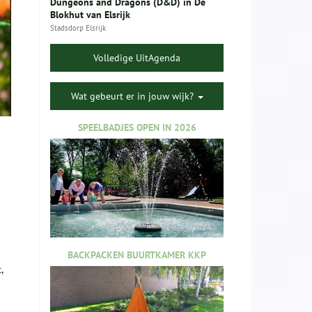
Dungeons and Dragons (D&D) in De
Blokhut van Elsrijk
Stadsdorp Elsrijk
Volledige UitAgenda
Wat gebeurt er in jouw wijk?
SPEELBADJES OPEN IN 2026
BACKPACKEN BUURTKAMER KKP
,