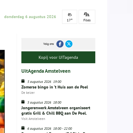
donderdag 6 augustus 2026
17°
Files
Volg ons
Kopij voor UITagenda
UitAgenda Amstelveen
5 augustus 2026
19:00
Zomerse bingo in ’t Huis aan de Poel
De keizer
5 augustus 2026
18:00
Jongerenwerk Amstelveen organiseert
gratis Grill & Chill BBQ aan De Poel.
Visit Amstelveen
6 augustus 2026
18:00
-
22:00