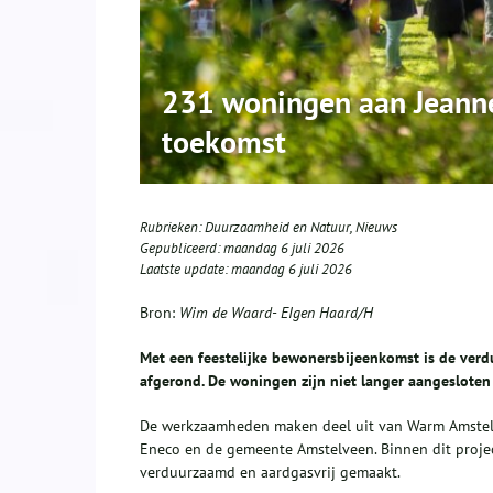
231 woningen aan Jeanne 
toekomst
Rubrieken:
Duurzaamheid en Natuur
,
Nieuws
Gepubliceerd:
maandag 6 juli 2026
Laatste update:
maandag 6 juli 2026
Bron:
Wim de Waard- EIgen Haard/H
Met een feestelijke bewonersbijeenkomst is de ver
afgerond. De woningen zijn niet langer aangeslote
De werkzaamheden maken deel uit van Warm Amstelv
Eneco en de gemeente Amstelveen. Binnen dit proje
verduurzaamd en aardgasvrij gemaakt.