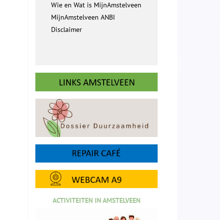
Wie en Wat is MijnAmstelveen
MijnAmstelveen ANBI
Disclaimer
ACTIVITEITEN IN AMSTELVEEN