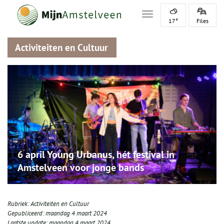
Toggle navigation
17°
Files
Activiteiten en Cultuur
6 april Young Urbanus, hét festival in
Amstelveen voor jonge bands
Rubriek:
Activiteiten en Cultuur
Gepubliceerd:
maandag 4 maart 2024
Laatste update:
maandag 4 maart 2024