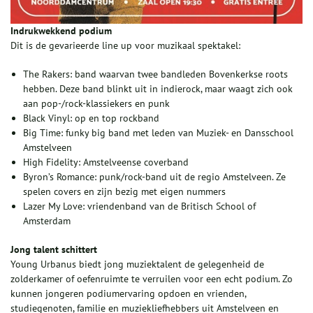
Indrukwekkend podium
Dit is de gevarieerde line up voor muzikaal spektakel:
The Rakers: band waarvan twee bandleden Bovenkerkse roots
hebben. Deze band blinkt uit in indierock, maar waagt zich ook
aan pop-/rock-klassiekers en punk
Black Vinyl: op en top rockband
Big Time: funky big band met leden van Muziek- en Dansschool
Amstelveen
High Fidelity: Amstelveense coverband
Byron’s Romance: punk/rock-band uit de regio Amstelveen. Ze
spelen covers en zijn bezig met eigen nummers
Lazer My Love: vriendenband van de Britisch School of
Amsterdam
Jong talent schittert
Young Urbanus biedt jong muziektalent de gelegenheid de
zolderkamer of oefenruimte te verruilen voor een echt podium. Zo
kunnen jongeren podiumervaring opdoen en vrienden,
studiegenoten, familie en muziekliefhebbers uit Amstelveen en