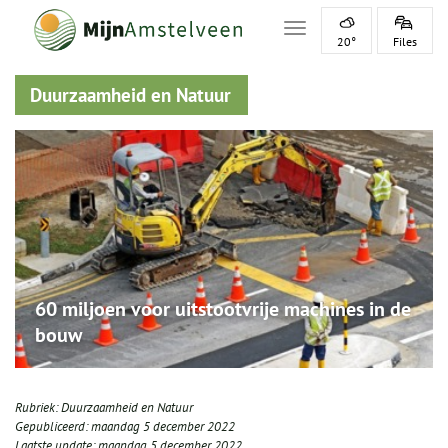
Toggle navigation
20°
Files
Duurzaamheid en Natuur
60 miljoen voor uitstootvrije machines in de
bouw
Rubriek:
Duurzaamheid en Natuur
Gepubliceerd:
maandag 5 december 2022
Laatste update:
maandag 5 december 2022