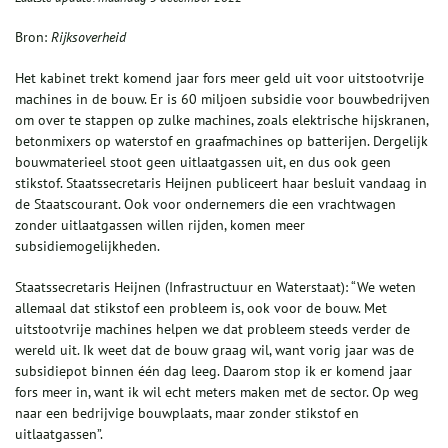
Bron:
Rijksoverheid
Het kabinet trekt komend jaar fors meer geld uit voor uitstootvrije
machines in de bouw. Er is 60 miljoen subsidie voor bouwbedrijven
om over te stappen op zulke machines, zoals elektrische hijskranen,
betonmixers op waterstof en graafmachines op batterijen. Dergelijk
bouwmaterieel stoot geen uitlaatgassen uit, en dus ook geen
stikstof. Staatssecretaris Heijnen publiceert haar besluit vandaag in
de Staatscourant. Ook voor ondernemers die een vrachtwagen
zonder uitlaatgassen willen rijden, komen meer
subsidiemogelijkheden.
Staatssecretaris Heijnen (Infrastructuur en Waterstaat): “We weten
allemaal dat stikstof een probleem is, ook voor de bouw. Met
uitstootvrije machines helpen we dat probleem steeds verder de
wereld uit. Ik weet dat de bouw graag wil, want vorig jaar was de
subsidiepot binnen één dag leeg. Daarom stop ik er komend jaar
fors meer in, want ik wil echt meters maken met de sector. Op weg
naar een bedrijvige bouwplaats, maar zonder stikstof en
uitlaatgassen”.