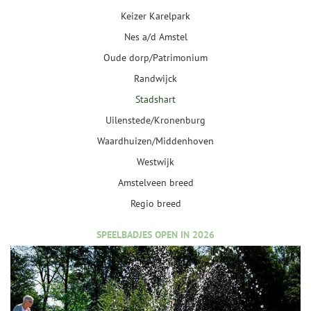
Keizer Karelpark
Nes a/d Amstel
Oude dorp/Patrimonium
Randwijck
Stadshart
Uilenstede/Kronenburg
Waardhuizen/Middenhoven
Westwijk
Amstelveen breed
Regio breed
SPEELBADJES OPEN IN 2026