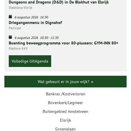
Dungeons and Dragons (D&D) in De Blokhut van Elsrijk
Stadsdorp Elsrijk
6 augustus 2026
16:30
Driegangenmenu in Dignahof
Participe
6 augustus 2026
10:30
-
11:30
Buenting beweegprogramma voor 80-plussers: GYM-INN 80+
Platform KKP
Volledige UitAgenda
Wat gebeurt er in jouw wijk?
Bankras /Kostverloren
Bovenkerk/Legmeer
Buitengebied Amstelveen
Elsrijk
Groenelaan