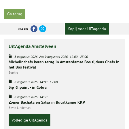
Ga terug
Kopij voor UITagenda
Volg ons
UitAgenda Amstelveen
t/m
8 augustus 2026
9 augustus 2026
12:00
-
23:00
Michelinchefs keren terug in Amsterdamse Bos tijdens Chefs in
het Bos festival
Sophie
8 augustus 2026
14:00
-
17:00
Sip & paint - in Cobra
8 augustus 2026
14:30
Zomer Bachata en Salsa in Buurtkamer KKP
Elwin Lindeman
Volledige UitAgenda