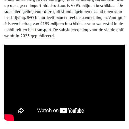
op opslag- en importinfrastructuur, is €595 miljoen beschikbaar. De
subsidieregeling voor deze golf stond afgelopen maand open voor
inschrijving. RVO beoordeelt momenteel de aanmeldingen. Voor golf
4 is een bedrag van €199 miljoen beschikbaar voor waterstof in de
mobiliteit en het transport. De subsidieregeling voor de vierde golf
wordt in 2023 gepubliceerd.