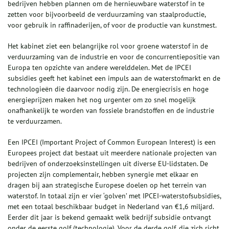
bedrijven hebben plannen om de hernieuwbare waterstof in te
zetten voor bijvoorbeeld de verduurzaming van staalproductie,
voor gebruik in raffinaderijen, of voor de productie van kunstmest.
Het kabinet ziet een belangrijke rol voor groene waterstof in de
verduurzaming van de industrie en voor de concurrentiepositie van
Europa ten opzichte van andere werelddelen. Met de IPCEI
subsidies geeft het kabinet een impuls aan de waterstofmarkt en de
technologieën die daarvoor nodig zijn. De energiecrisis en hoge
energieprijzen maken het nog urgenter om zo snel mogelijk
onafhankelijk te worden van fossiele brandstoffen en de industrie
te verduurzamen.
Een IPCEI
(Important Project of Common European Interest)
is een
Europees project dat bestaat uit meerdere nationale projecten van
bedrijven of onderzoeksinstellingen uit diverse EU-lidstaten. De
projecten zijn complementair, hebben synergie met elkaar en
dragen bij aan strategische Europese doelen op het terrein van
waterstof. In totaal zijn er vier ‘golven’ met IPCEI-waterstofsubsidies,
met een totaal beschikbaar budget in Nederland van €1,6 miljard.
Eerder dit jaar is bekend gemaakt welk bedrijf subsidie ontvangt
onder de eerste golf (technologie). Voor de derde golf, die zich richt