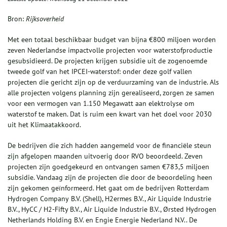
Bron:
Rijksoverheid
Met een totaal beschikbaar budget van bijna €800 miljoen worden
zeven Nederlandse impactvolle projecten voor waterstofproductie
gesubsidieerd. De projecten krijgen subsidie uit de zogenoemde
tweede golf van het IPCEI-waterstof: onder deze golf vallen
projecten die gericht zijn op de verduurzaming van de industrie. Als
alle projecten volgens planning zijn gerealiseerd, zorgen ze samen
voor een vermogen van 1.150 Megawatt aan elektrolyse om
waterstof te maken. Dat is ruim een kwart van het doel voor 2030
uit het Klimaatakkoord.
De bedrijven die zich hadden aangemeld voor de financiële steun
zijn afgelopen maanden uitvoerig door RVO beoordeeld. Zeven
projecten zijn goedgekeurd en ontvangen samen €783,5 miljoen
subsidie. Vandaag zijn de projecten die door de beoordeling heen
zijn gekomen geïnformeerd. Het gaat om de bedrijven
Rotterdam
Hydrogen Company
B.V. (Shell), H2ermes B.V.,
Air Liquide Industrie
B.V.,
HyCC / H2-Fifty B.V., Air Liquide Industrie
B.V., Ørsted
Hydrogen
Netherlands Holding
B.V. en Engie Energie Nederland N.V.. De