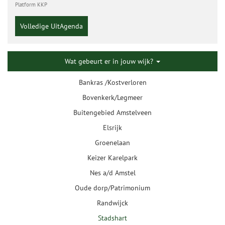
Platform KKP
Volledige UitAgenda
Wat gebeurt er in jouw wijk?
Bankras /Kostverloren
Bovenkerk/Legmeer
Buitengebied Amstelveen
Elsrijk
Groenelaan
Keizer Karelpark
Nes a/d Amstel
Oude dorp/Patrimonium
Randwijck
Stadshart