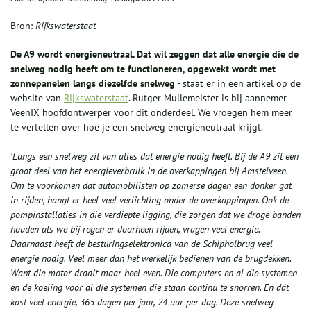
Bron:
Rijkswaterstaat
De A9 wordt energieneutraal. Dat wil zeggen dat alle energie die de
snelweg nodig heeft om te functioneren, opgewekt wordt met
zonnepanelen langs diezelfde snelweg
- staat er in een artikel op de
website van
Rijkswaterstaat
. Rutger Mullemeister is bij aannemer
VeenIX hoofdontwerper voor dit onderdeel. We vroegen hem meer
te vertellen over hoe je een snelweg energieneutraal krijgt.
'Langs een snelweg zit van alles dat energie nodig heeft. Bij de A9 zit een
groot deel van het energieverbruik in de overkappingen bij Amstelveen.
Om te voorkomen dat automobilisten op zomerse dagen een donker gat
in rijden, hangt er heel veel verlichting onder de overkappingen. Ook de
pompinstallaties in die verdiepte ligging, die zorgen dat we droge banden
houden als we bij regen er doorheen rijden, vragen veel energie.
Daarnaast heeft de besturingselektronica van de Schipholbrug veel
energie nodig. Veel meer dan het werkelijk bedienen van de brugdekken.
Want die motor draait maar heel even. Die computers en al die systemen
en de koeling voor al die systemen die staan continu te snorren. En dát
kost veel energie, 365 dagen per jaar, 24 uur per dag. Deze snelweg