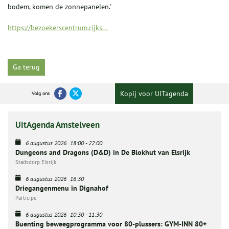
bodem, komen de zonnepanelen.'
https://bezoekerscentrum.rijks...
Ga terug
Kopij voor UITagenda
Volg ons
UitAgenda Amstelveen
6 augustus 2026
18:00
-
22:00
Dungeons and Dragons (D&D) in De Blokhut van Elsrijk
Stadsdorp Elsrijk
6 augustus 2026
16:30
Driegangenmenu in Dignahof
Participe
6 augustus 2026
10:30
-
11:30
Buenting beweegprogramma voor 80-plussers: GYM-INN 80+