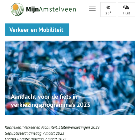
Toggle navigation
25°
Files
Verkeer en Mobiliteit
Aandacht voor de fiets in
verkiezingsprogramma’s 2023
Rubrieken:
Verkeer en Mobiliteit
,
Statenverkiezingen 2023
Gepubliceerd:
dinsdag 7 maart 2023
Laatste update:
dinsdag 7 maart 2023