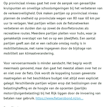
Op provinciaal niveau gaat het over de aanpak van gevaarlijke
kruispunten en onveilige schoolomgevingen bij het verbeteren van
de verkeersveiligheid. Ook maken partijen op provinciaal niveau
plannen de snelheid op provinciale wegen van 80 naar 60 km per
uur te verlagen. Veel partijen willen ook de fietsnetwerken
verbeteren en duiden dan op zowel de doorfietsroutes als
recreatieve routes. Meerdere partijen pleiten voor hubs, waar je
gemakkelijk overstapt van het ov op een (deel)fiets. Een aantal
partijen geeft aan dat er een radicale omslag nodig is in
mobiliteitskeuze, met name ingegeven door de bijdrage van
mobiliteit aan klimaatverandering.
Voor vervoersarmoede is minder aandacht. Het begrip wordt
meermaals genoemd, maar dan gaat het meestal alleen over het ov
en niet over de fiets. Ook wordt de koppeling tussen gewenste
maatregelen en het beschikbare budget niet altijd even expliciet
gelegd. Verschillende partijen wijzen erop dat beslissingen over de
belastingheffing en de hoogte van de opcenten (jaarlijks
motorrijtuigenbelasting) bij het Rijk liggen door de invoering van
betalen naar gebruik.
https://www.fietsersbond.nl/on...