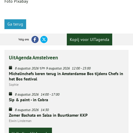
Foto Pixabay
Ga terug
Kopij voor UITagenda
Volg ons
UitAgenda Amstelveen
t/m
8 augustus 2026
9 augustus 2026
12:00
-
23:00
Michelinchefs keren terug in Amsterdamse Bos tijdens Chefs in
het Bos festival
Sophie
8 augustus 2026
14:00
-
17:00
Sip & paint - in Cobra
8 augustus 2026
14:30
Zomer Bachata en Salsa in Buurtkamer KKP
Elwin Lindeman