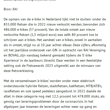
Bron:
RAI
De opmars van de e-bike in Nederland lijkt niet te stuiten: onder de
855.000 fietsen die in 2022 nieuw verkocht werden, bevonden zich
486.000 e-bikes (57 procent). Van de totale omzet aan nieuw
verkochte fietsen (1,5 miljard euro) was zelfs 80 procent toe te
schrijven aan e-bikes. Het aandeel van e-bikes, zowel in aantallen
als in omzet, stijgt nu al 10 jaar achter elkaar. Deze cijfers, afkomstig
uit het jaarlijkse onderzoek van GfK in opdracht van RAI Vereniging
en BOVAG, zijn vandaag bekend gemaakt tijdens de ‘E-bike
Xperience’ in de Jaarbeurs Utrecht. Daar werden in een feestelijke
setting ook de Fietsawards 2023 uitgereikt aan de winnaars van
deze fietsverkiezing.
Met de verzamelnaam ‘e-bikes’ worden onder meer elektrisch
ondersteunde hybride fietsen, stadsfietsen, bakfietsen, MTB/ATB’s,
racefietsen en ook speed pedelecs aangeduid. In 2021 daalde de
afzet in deze categorie nog met 12,5 procent tot 478.000 stuks, als
gevolg van leveringsproblemen door de coronacrisis. In het
afgelopen jaar kwamen de leveringen echter weer op gang en