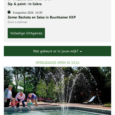
Sip & paint - in Cobra
8 augustus 2026
14:30
Zomer Bachata en Salsa in Buurtkamer KKP
Elwin Lindeman
Volledige UitAgenda
Wat gebeurt er in jouw wijk?
SPEELBADJES OPEN IN 2026