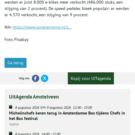
werden er juist 8.000 e-bikes meer verkocht (486.000 stuks, een
stijging van 2 procent). De speed pedelec bleek populair: er werden
er 4.370 verkocht, een stijging van 9 procent.
RAI:
https://www.raivereniging.nl/s...
Foto Pixabay
Ga terug
Kopij voor UITagenda
Volg ons
UitAgenda Amstelveen
t/m
8 augustus 2026
9 augustus 2026
12:00
-
23:00
Michelinchefs keren terug in Amsterdamse Bos tijdens Chefs in
het Bos festival
Sophie
8 augustus 2026
14:00
-
17:00