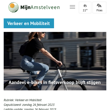
Toggle navigation
22°
Files
Verkeer en Mobiliteit
Aandeel e-bikes in fietsverkoop blijft stijgen
Rubriek:
Verkeer en Mobiliteit
Gepubliceerd:
zondag 26 februari 2023
Laatste update:
zondag 26 februari 2023