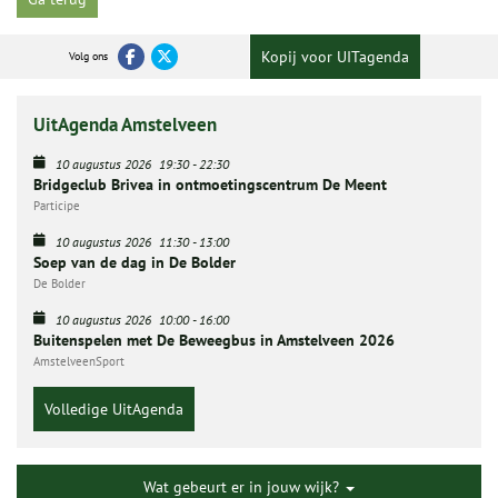
Kopij voor UITagenda
Volg ons
UitAgenda Amstelveen
10 augustus 2026
19:30
-
22:30
Bridgeclub Brivea in ontmoetingscentrum De Meent
Participe
10 augustus 2026
11:30
-
13:00
Soep van de dag in De Bolder
De Bolder
10 augustus 2026
10:00
-
16:00
Buitenspelen met De Beweegbus in Amstelveen 2026
AmstelveenSport
Volledige UitAgenda
Wat gebeurt er in jouw wijk?