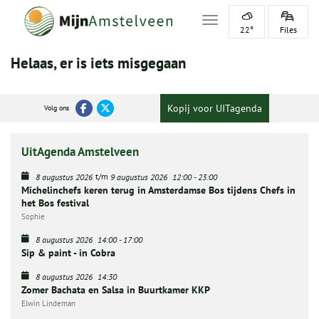
Toggle navigation
22°
Files
Helaas, er is iets misgegaan
Kopij voor UITagenda
Volg ons
UitAgenda Amstelveen
t/m
8 augustus 2026
9 augustus 2026
12:00
-
23:00
Michelinchefs keren terug in Amsterdamse Bos tijdens Chefs in
het Bos festival
Sophie
8 augustus 2026
14:00
-
17:00
Sip & paint - in Cobra
8 augustus 2026
14:30
Zomer Bachata en Salsa in Buurtkamer KKP
Elwin Lindeman