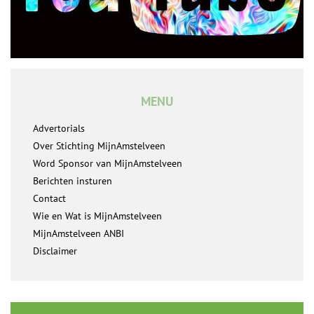
MENU
Advertorials
Over Stichting MijnAmstelveen
Word Sponsor van MijnAmstelveen
Berichten insturen
Contact
Wie en Wat is MijnAmstelveen
MijnAmstelveen ANBI
Disclaimer