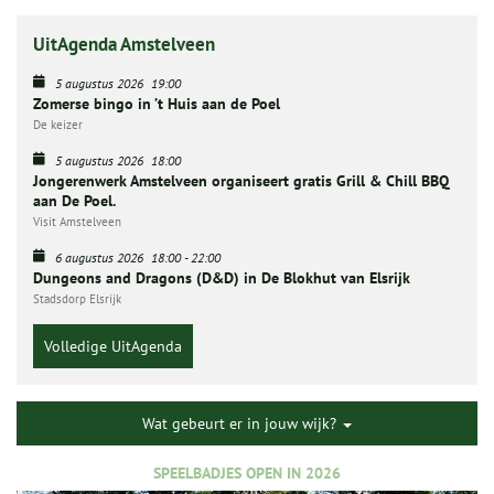
UitAgenda Amstelveen
5 augustus 2026
19:00
Zomerse bingo in ’t Huis aan de Poel
De keizer
5 augustus 2026
18:00
Jongerenwerk Amstelveen organiseert gratis Grill & Chill BBQ
aan De Poel.
Visit Amstelveen
6 augustus 2026
18:00
-
22:00
Dungeons and Dragons (D&D) in De Blokhut van Elsrijk
Stadsdorp Elsrijk
Volledige UitAgenda
Wat gebeurt er in jouw wijk?
SPEELBADJES OPEN IN 2026