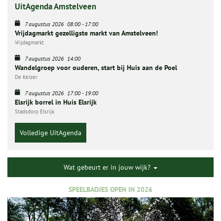
UitAgenda Amstelveen
7 augustus 2026
08:00
-
17:00
Vrijdagmarkt gezelligste markt van Amstelveen!
Vrijdagmarkt
7 augustus 2026
14:00
Wandelgroep voor ouderen, start bij Huis aan de Poel
De Keizer
7 augustus 2026
17:00
-
19:00
Elsrijk borrel in Huis Elsrijk
Stadsdorp Elsrijk
Volledige UitAgenda
Wat gebeurt er in jouw wijk?
SPEELBADJES OPEN IN 2026