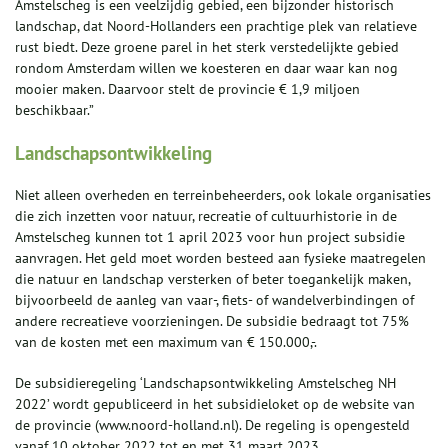
Amstelscheg is een veelzijdig gebied, een bijzonder historisch
landschap, dat Noord-Hollanders een prachtige plek van relatieve
rust biedt. Deze groene parel in het sterk verstedelijkte gebied
rondom Amsterdam willen we koesteren en daar waar kan nog
mooier maken. Daarvoor stelt de provincie € 1,9 miljoen
beschikbaar.”
Landschapsontwikkeling
Niet alleen overheden en terreinbeheerders, ook lokale organisaties
die zich inzetten voor natuur, recreatie of cultuurhistorie in de
Amstelscheg kunnen tot 1 april 2023 voor hun project subsidie
aanvragen. Het geld moet worden besteed aan fysieke maatregelen
die natuur en landschap versterken of beter toegankelijk maken,
bijvoorbeeld de aanleg van vaar-, fiets- of wandelverbindingen of
andere recreatieve voorzieningen. De subsidie bedraagt tot 75%
van de kosten met een maximum van € 150.000,-.
De subsidieregeling ‘Landschapsontwikkeling Amstelscheg NH
2022’ wordt gepubliceerd in het subsidieloket op de website van
de provincie (www.noord-holland.nl). De regeling is opengesteld
vanaf 10 oktober 2022 tot en met 31 maart 2023.