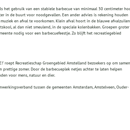
als het gebruik van een stabiele barbecue van minimaal 30 centimeter ho
er in de buurt voor noodgevallen. Een ander advies is rekening houden
muziek en afval te voorkomen. Klein afval hoort in de blauwe afvalzuilen
utskool, al dan niet smeulend, in de speciale kolenbakken. Groepen groter
ente nodig voor een barbecuefeestje. Zo blijft het recreatiegebied
E!’ roept Recreatieschap Groengebied Amstelland bezoekers op om same
 prettige zomer. Door de barbecueplek netjes achter te laten helpen
den voor mens, natuur en dier.
enwerkingsverband tussen de gemeenten Amsterdam, Amstelveen, Ouder-