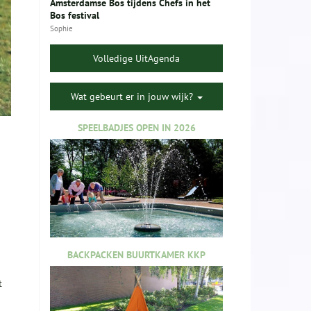
Amsterdamse Bos tijdens Chefs in het
Bos festival
Sophie
Volledige UitAgenda
Wat gebeurt er in jouw wijk?
SPEELBADJES OPEN IN 2026
BACKPACKEN BUURTKAMER KKP
t