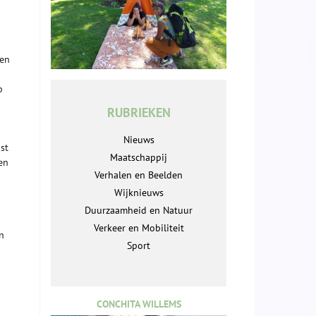
ken
p
RUBRIEKEN
Nieuws
st
Maatschappij
en
Verhalen en Beelden
Wijknieuws
Duurzaamheid en Natuur
Verkeer en Mobiliteit
n
Sport
CONCHITA WILLEMS