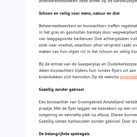
attenderenbezoekers deze zomer op de barbecuespel
Schoon en veilig voor mens, natuur en dier
Beheermedewerkers en boswachters treffen regelmati
in het gras en gesmolten bankjes door wegwerpbarb
van leeggegooide barbecues. Ook achtergelaten vui
zoek naar voedsel, waardoor afval verspreid raakt 
maken van hun eigen rol in het schoon en veilig h
Bij de entree van de Gaasperplas en Ouderkerkerpla
delen boswachters tijdens hun rondes flyers uit aa
kolenbakken zich bevinden. Op de website
groengeb
Gezellig zonder geknoei
Een boswachter van Groengebied Amstelland vertelt:
praatje. Met de flyer leggen we bezoekers op een vr
omgeving en eennette plek na afloop. Dieren kunnen 
Gezellig samen barbecueën zonder geknoei. Daar dra
De belangrijkste spelregels