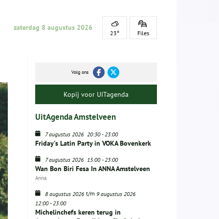
zaterdag 8 augustus 2026
23°
Files
Volg ons
Kopij voor UITagenda
UitAgenda Amstelveen
7 augustus 2026
20:30
-
23:00
Friday's Latin Party in VOKA Bovenkerk
7 augustus 2026
15:00
-
23:00
Wan Bon Biri Fesa In ANNA Amstelveen
Anna
t/m
8 augustus 2026
9 augustus 2026
12:00
-
23:00
Michelinchefs keren terug in