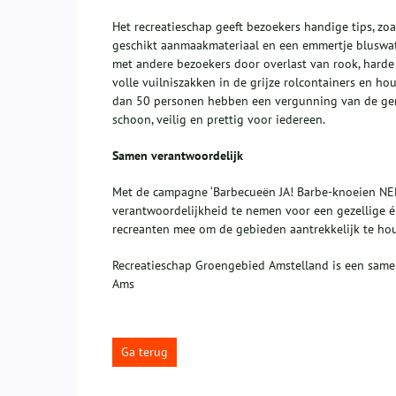
Het recreatieschap geeft bezoekers handige tips, zo
geschikt aanmaakmateriaal en een emmertje bluswat
met andere bezoekers door overlast van rook, harde 
volle vuilniszakken in de grijze rolcontainers en ho
dan 50 personen hebben een vergunning van de geme
schoon, veilig en prettig voor iedereen.
Samen verantwoordelijk
Met de campagne ‘Barbecueën JA! Barbe-knoeien NE
verantwoordelijkheid te nemen voor een gezellige én
recreanten mee om de gebieden aantrekkelijk te hou
Recreatieschap Groengebied Amstelland is een sam
Ams
Ga terug