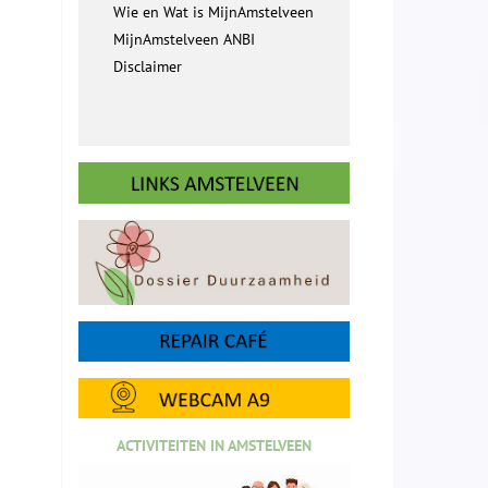
Wie en Wat is MijnAmstelveen
MijnAmstelveen ANBI
Disclaimer
ACTIVITEITEN IN AMSTELVEEN