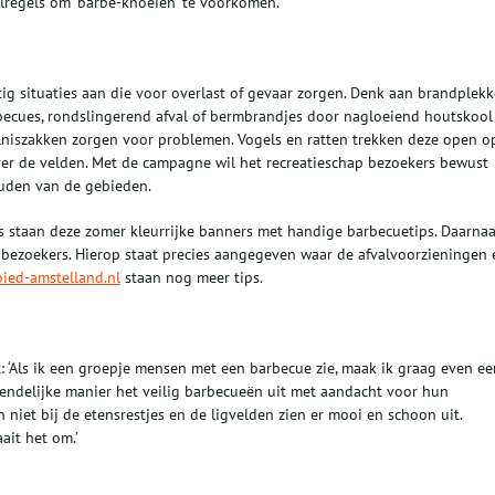
regels om ‘barbe-knoeien’ te voorkomen.
g situaties aan die voor overlast of gevaar zorgen. Denk aan brandplek
ecues, rondslingerend afval of bermbrandjes door nagloeiend houtskool
lniszakken zorgen voor problemen. Vogels en ratten trekken deze open o
over de velden. Met de campagne wil het recreatieschap bezoekers bewust
ouden van de gebieden.
s staan deze zomer kleurrijke banners met handige barbecuetips. Daarnaa
n bezoekers. Hierop staat precies aangegeven waar de afvalvoorzieningen 
ied-amstelland.nl
staan nog meer tips.
 ‘Als ik een groepje mensen met een barbecue zie, maak ik graag even ee
iendelijke manier het veilig barbecueën uit met aandacht voor hun
niet bij de etensrestjes en de ligvelden zien er mooi en schoon uit.
ait het om.’