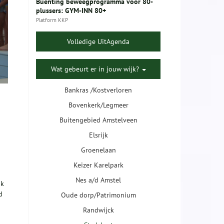
Buenting beweegprogramma voor 80-
plussers: GYM-INN 80+
Platform KKP
Volledige UitAgenda
Wat gebeurt er in jouw wijk?
Bankras /Kostverloren
Bovenkerk/Legmeer
Buitengebied Amstelveen
Elsrijk
Groenelaan
Keizer Karelpark
Nes a/d Amstel
ok
d
Oude dorp/Patrimonium
Randwijck