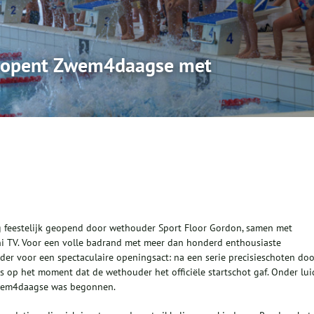
n opent Zwem4daagse met
feestelijk geopend door wethouder Sport Floor Gordon, samen met
ni TV. Voor een volle badrand met meer dan honderd enthousiaste
der voor een spectaculaire openingsact: na een serie precisieschoten do
s op het moment dat de wethouder het officiële startschot gaf. Onder lui
Zwem4daagse was begonnen.