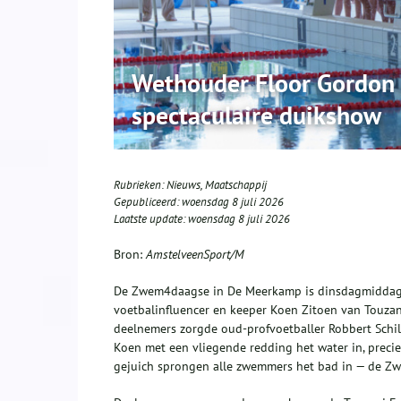
Wethouder Floor Gordo
spectaculaire duikshow
Rubrieken:
Nieuws
,
Maatschappij
Gepubliceerd:
woensdag 8 juli 2026
Laatste update:
woensdag 8 juli 2026
Bron:
AmstelveenSport/M
De Zwem4daagse in De Meerkamp is dinsdagmiddag 
voetbalinfluencer en keeper Koen Zitoen van Touza
deelnemers zorgde oud‑profvoetballer Robbert Schil
Koen met een vliegende redding het water in, precie
gejuich sprongen alle zwemmers het bad in — de 