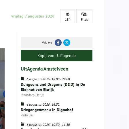
vrijdag 7 augustus 2026
15°
Files
Volg ons
Kopij voor UITagenda
UitAgenda Amstelveen
6 augustus 2026
18:00
-
22:00
Dungeons and Dragons (D&D) in De
Blokhut van Elsrijk
Stadsdorp Elsrijk
6 augustus 2026
16:30
Driegangenmenu in Dignahof
Participe
6 augustus 2026
10:30
-
11:30