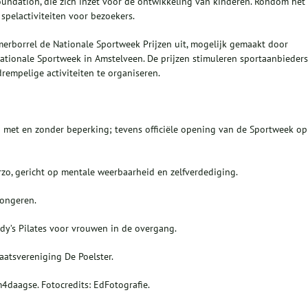
dation, die zich inzet voor de ontwikkeling van kinderen. Rondom het
spelactiviteiten voor bezoekers.
erborrel de Nationale Sportweek Prijzen uit, mogelijk gemaakt door
Nationale Sportweek in Amstelveen. De prijzen stimuleren sportaanbieders
empelige activiteiten te organiseren.
met en zonder beperking; tevens officiële opening van de Sportweek op
zo, gericht op mentale weerbaarheid en zelfverdediging.
jongeren.
y’s Pilates voor vrouwen in de overgang.
aatsvereniging De Poelster.
daagse. Fotocredits: EdFotografie.