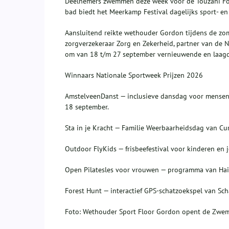
Deelnemers zwemmen deze week voor de Touzani Foun
bad biedt het Meerkamp Festival dagelijks sport- en 
Aansluitend reikte wethouder Gordon tijdens de zom
zorgverzekeraar Zorg en Zekerheid, partner van de 
om van 18 t/m 27 september vernieuwende en laagdr
Winnaars Nationale Sportweek Prijzen 2026
AmstelveenDanst — inclusieve dansdag voor mensen 
18 september.
Sta in je Kracht — Familie Weerbaarheidsdag van Cur
Outdoor FlyKids — frisbeefestival voor kinderen en 
Open Pilatesles voor vrouwen — programma van Haid
Forest Hunt — interactief GPS‑schatzoekspel van Sch
Foto: Wethouder Sport Floor Gordon opent de Zwem4