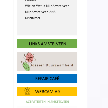
Wie en Wat is MijnAmstelveen
MijnAmstelveen ANBI
Disclaimer
ACTIVITEITEN IN AMSTELVEEN