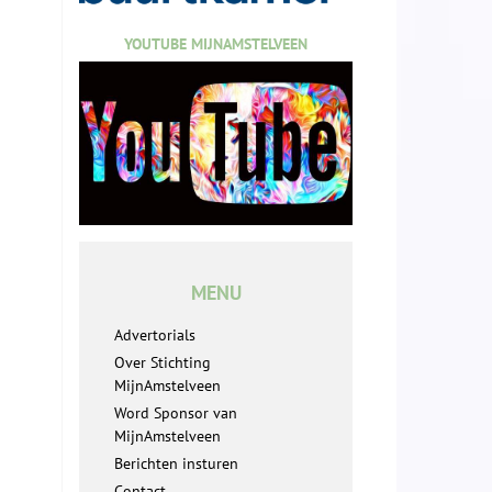
YOUTUBE MIJNAMSTELVEEN
MENU
Advertorials
Over Stichting
MijnAmstelveen
Word Sponsor van
MijnAmstelveen
Berichten insturen
Contact