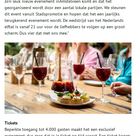
zo'n leuk nieuw evenement inAmstelveen komt en dat het
georganiseerd wordt door een aantal lokale partijen. We steunen
dit event vanuit Stadspromotie en hopen dat het een jaarlijks
terugkerend evenement wordt. De wedstrijd van het Nederlands
elftal is vanaf 21 uur voor de liefhebbers te volgen op een groot
scherm. Dus vier dat met ons mee."
Tickets
Beperkte toegang tot 4.000 gasten maakt het een exclusief
evenement, dus zorg dat je je ticket op tijd scoort. Een ticket kopen