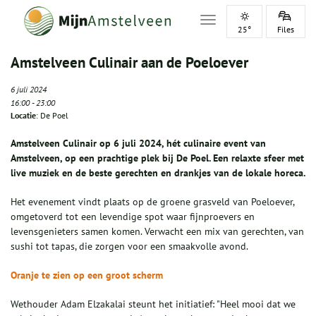
Toggle navigation
25°
Files
Amstelveen Culinair aan de Poeloever
6 juli 2024
16:00
-
23:00
Locatie
: De Poel
Amstelveen Culinair op 6 juli 2024, hét culinaire event van
Amstelveen, op een prachtige plek bij De Poel. Een relaxte sfeer met
live muziek en de beste gerechten en drankjes van de lokale horeca.
Het evenement vindt plaats op de groene grasveld van Poeloever,
omgetoverd tot een levendige spot waar fijnproevers en
levensgenieters samen komen. Verwacht een mix van gerechten, van
sushi tot tapas, die zorgen voor een smaakvolle avond.
Oranje te zien op een groot s
cherm
Wethouder Adam Elzakalai steunt het initiatief: "Heel mooi dat we