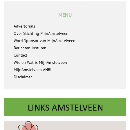
MENU
Advertorials
Over Stichting MijnAmstelveen
Word Sponsor van MijnAmstelveen
Berichten insturen
Contact
Wie en Wat is MijnAmstelveen
MijnAmstelveen ANBI
Disclaimer