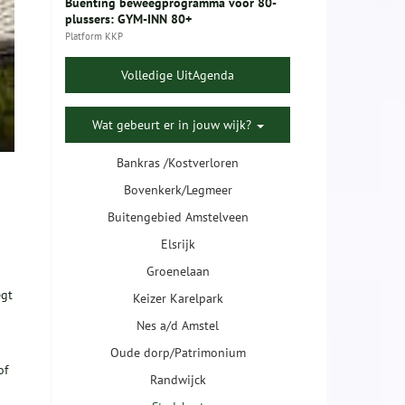
Buenting beweegprogramma voor 80-
plussers: GYM-INN 80+
Platform KKP
Volledige UitAgenda
Wat gebeurt er in jouw wijk?
Bankras /Kostverloren
Bovenkerk/Legmeer
Buitengebied Amstelveen
Elsrijk
Groenelaan
egt
Keizer Karelpark
Nes a/d Amstel
Oude dorp/Patrimonium
of
Randwijck