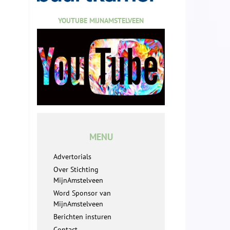
YOUTUBE MIJNAMSTELVEEN
MENU
Advertorials
Over Stichting
MijnAmstelveen
Word Sponsor van
MijnAmstelveen
Berichten insturen
Contact