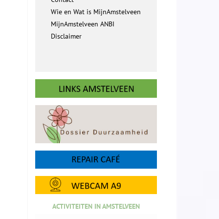
Wie en Wat is MijnAmstelveen
MijnAmstelveen ANBI
Disclaimer
ACTIVITEITEN IN AMSTELVEEN