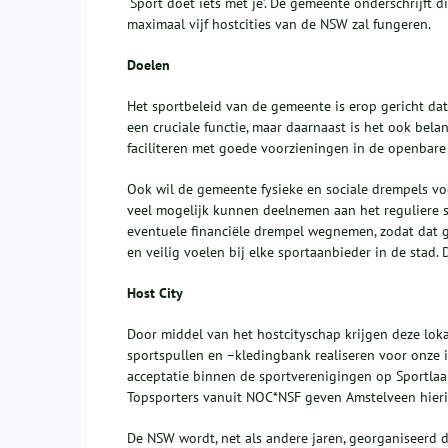
‘Sport doet iets met je’. De gemeente onderschrijf
maximaal vijf hostcities van de NSW zal fungeren.
Doelen
Het sportbeleid van de gemeente is erop gericht da
een cruciale functie, maar daarnaast is het ook bel
faciliteren met goede voorzieningen in de openbare
Ook wil de gemeente fysieke en sociale drempels 
veel mogelijk kunnen deelnemen aan het reguliere 
eventuele financiële drempel wegnemen, zodat dat 
en veilig voelen bij elke sportaanbieder in de stad. D
Host City
Door middel van het hostcityschap krijgen deze lok
sportspullen en –kledingbank realiseren voor onze 
acceptatie binnen de sportverenigingen op Sportlaa
Topsporters vanuit NOC*NSF geven Amstelveen hierin
De NSW wordt, net als andere jaren, georganiseerd