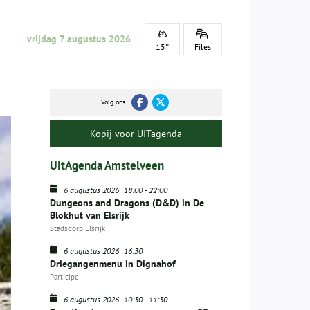
vrijdag 7 augustus 2026
15°
Files
Volg ons
Kopij voor UITagenda
UitAgenda Amstelveen
6 augustus 2026
18:00
-
22:00
Dungeons and Dragons (D&D) in De
Blokhut van Elsrijk
Stadsdorp Elsrijk
6 augustus 2026
16:30
Driegangenmenu in Dignahof
Participe
6 augustus 2026
10:30
-
11:30