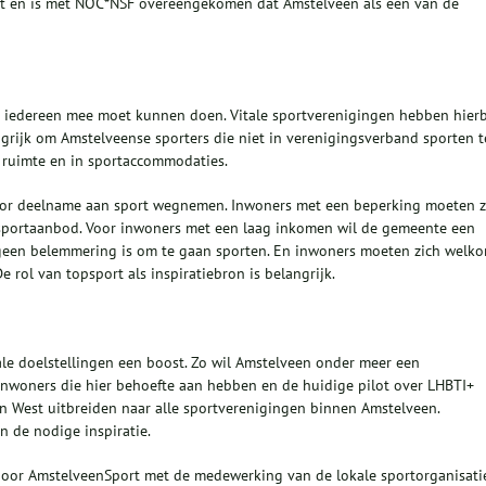
t dit en is met NOC*NSF overeengekomen dat Amstelveen als één van de
t iedereen mee moet kunnen doen. Vitale sportverenigingen hebben hierb
angrijk om Amstelveense sporters die niet in verenigingsverband sporten t
 ruimte en in sportaccommodaties.
voor deelname aan sport wegnemen. Inwoners met een beperking moeten 
sportaanbod. Voor inwoners met een laag inkomen wil de gemeente een
geen belemmering is om te gaan sporten. En inwoners moeten zich welk
e rol van topsport als inspiratiebron is belangrijk.
ale doelstellingen een boost. Zo wil Amstelveen onder meer een
inwoners die hier behoefte aan hebben en de huidige pilot over LHBTI+
n West uitbreiden naar alle sportverenigingen binnen Amstelveen.
 de nodige inspiratie.
 door AmstelveenSport met de medewerking van de lokale sportorganisati