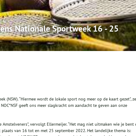
dens Nationale Sportweek 16 - 25
eek (NSW). “Hiermee wordt de lokale sport nog meer op de kaart gezet”, z
 NOC*NSF geeft ons meer slagkracht om aandacht te geven aan onze
e Amstelveners”, vervolgt Ellermeijer. “Het mag niet uitmaken wie je bent 
t plaats van 16 tot en met 25 september 2022. Het landelijke thema is: