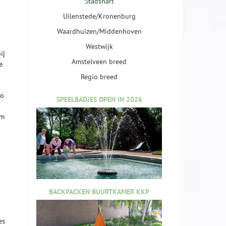
Stadshart
Uilenstede/Kronenburg
Waardhuizen/Middenhoven
Westwijk
ij
Amstelveen breed
e
Regio breed
zo
SPEELBADJES OPEN IN 2026
om
BACKPACKEN BUURTKAMER KKP
es