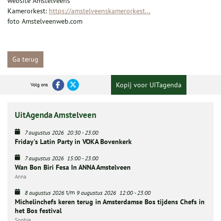
website Amstelveens
Kamerorkest:
https://amstelveenskamerorkest...
foto Amstelveenweb.com
Ga terug
Kopij voor UITagenda
Volg ons
UitAgenda Amstelveen
7 augustus 2026
20:30
-
23:00
Friday's Latin Party in VOKA Bovenkerk
7 augustus 2026
15:00
-
23:00
Wan Bon Biri Fesa In ANNA Amstelveen
Anna
t/m
8 augustus 2026
9 augustus 2026
12:00
-
23:00
Michelinchefs keren terug in Amsterdamse Bos tijdens Chefs in
het Bos festival
Sophie