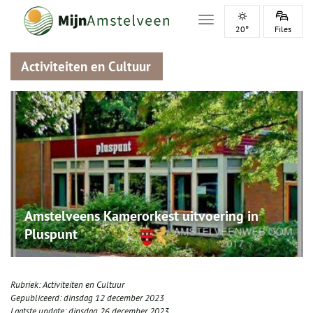
Toggle navigation
20°
Files
Activiteiten en Cultuur
Amstelveens Kamerorkest uitvoering in
Pluspunt
Rubriek:
Activiteiten en Cultuur
Gepubliceerd:
dinsdag 12 december 2023
Laatste update:
dinsdag 26 december 2023