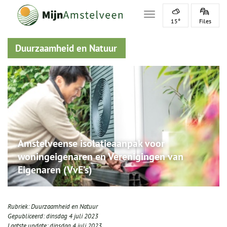
Toggle navigation
15°
Files
Duurzaamheid en Natuur
Amstelveense isolatieaanpak voor
woningeigenaren en Verenigingen van
Eigenaren (VvE’s)
Rubriek:
Duurzaamheid en Natuur
Gepubliceerd:
dinsdag 4 juli 2023
Laatste update:
dinsdag 4 juli 2023