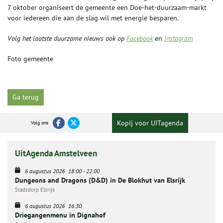
7 oktober organiseert de gemeente een Doe-het-duurzaam-markt
voor iedereen die aan de slag wil met energie besparen.
Volg het laatste duurzame nieuws ook op
Facebook
en
Instagram
Foto gemeente
Ga terug
Kopij voor UITagenda
Volg ons
UitAgenda Amstelveen
6 augustus 2026
18:00
-
22:00
Dungeons and Dragons (D&D) in De Blokhut van Elsrijk
Stadsdorp Elsrijk
6 augustus 2026
16:30
Driegangenmenu in Dignahof