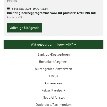
Participe
6 augustus 2026
10:30
-
11:30
Buenting beweegprogramma voor 80-plussers: GYM-INN 80+
Platform KKP
Volledige UitAgenda
Wat gebeurt er in jouw wijk?
Bankras /Kostverloren
Bovenkerk/Legmeer
Buitengebied Amstelveen
Elsrijk
Groenelaan
Keizer Karelpark
Nes a/d Amstel
Oude dorp/Patrimonium