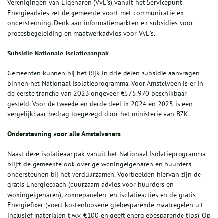
Verenigingen van Eigenaren (VvE's) vanuit het Servicepunt
Energieadvies zet de gemeente voort met communicatie en
ondersteuning. Denk aan informatiemarkten en subsidies voor
procesbegeleiding en maatwerkadvies voor VvE's.
Subsidie Nationale Isolatieaanpak
Gemeenten kunnen bij het Rijk in drie delen subsidie aanvragen
binnen het Nationaal Isolatieprogramma. Voor Amstelveen is er in
de eerste tranche van 2023 ongeveer €575.970 beschikbaar
gesteld. Voor de tweede en derde deel in 2024 en 2025 is een
vergelijkbaar bedrag toegezegd door het ministerie van BZK.
Ondersteuning voor alle
Amstelveners
Naast deze isolatieaanpak vanuit het Nationaal Isolatieprogramma
blijft de gemeente ook overige woningeigenaren en huurders
ondersteunen bij het verduurzamen. Voorbeelden hiervan zijn de
gratis Energiecoach (duurzaam advies voor huurders en
woningeigenaren), zonnepanelen- en isolatieacties en de gratis
Energiefixer (voert kostenloosenergiebesparende maatregelen uit
inclusief materialen t.w.v. €100 en geeft energiebesparende tips). Op