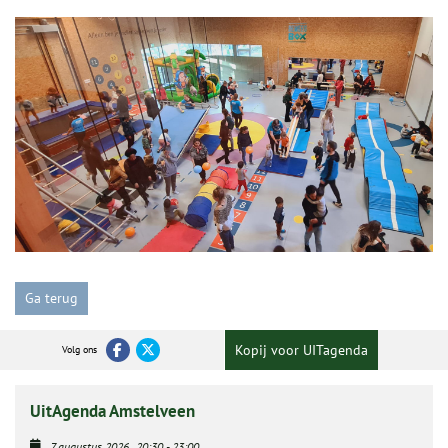
Ga terug
Kopij voor UITagenda
Volg ons
UitAgenda Amstelveen
7 augustus 2026
20:30
-
23:00