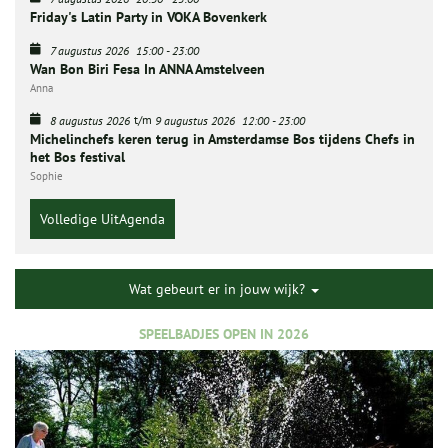
Friday's Latin Party in VOKA Bovenkerk
7 augustus 2026
15:00
-
23:00
Wan Bon Biri Fesa In ANNA Amstelveen
Anna
t/m
8 augustus 2026
9 augustus 2026
12:00
-
23:00
Michelinchefs keren terug in Amsterdamse Bos tijdens Chefs in
het Bos festival
Sophie
Volledige UitAgenda
Wat gebeurt er in jouw wijk?
SPEELBADJES OPEN IN 2026