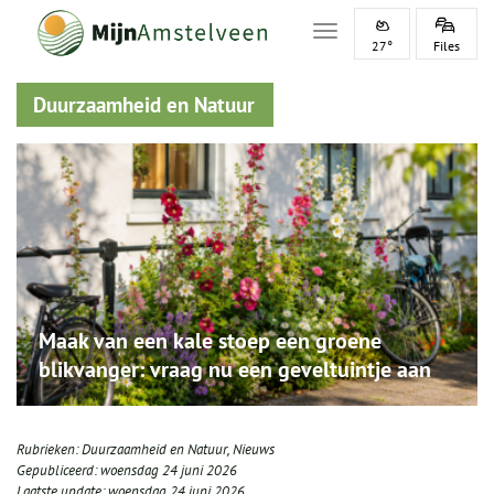
Toggle navigation
27°
Files
Duurzaamheid en Natuur
Maak van een kale stoep een groene
blikvanger: vraag nu een geveltuintje aan
Rubrieken:
Duurzaamheid en Natuur
,
Nieuws
Gepubliceerd:
woensdag 24 juni 2026
Laatste update:
woensdag 24 juni 2026