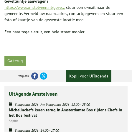
Geveltuintje aanvragen?
https://www.amstelveen.nl/geve...
stuur een e-mail naar de
gemeente. Vermeld uw naam, adres, contactgegevens en stuur een
foto of kaartje van de gewenste locatie mee.
Een paar tegels eruit, een hele straat mooier.
Ga terug
Kopij voor UITagenda
Volg ons
UitAgenda Amstelveen
t/m
8 augustus 2026
9 augustus 2026
12:00
-
23:00
Michelinchefs keren terug in Amsterdamse Bos tijdens Chefs in
het Bos festival
Sophie
8 augustus 2026
14:00
-
17:00