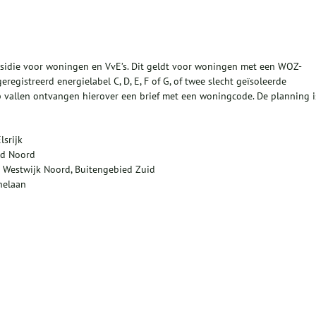
bsidie voor woningen en VvE’s. Dit geldt voor woningen met een WOZ-
gistreerd energielabel C, D, E, F of G, of twee slecht geïsoleerde
vallen ontvangen hierover een brief met een woningcode. De planning i
lsrijk
ied Noord
 Westwijk Noord, Buitengebied Zuid
nelaan