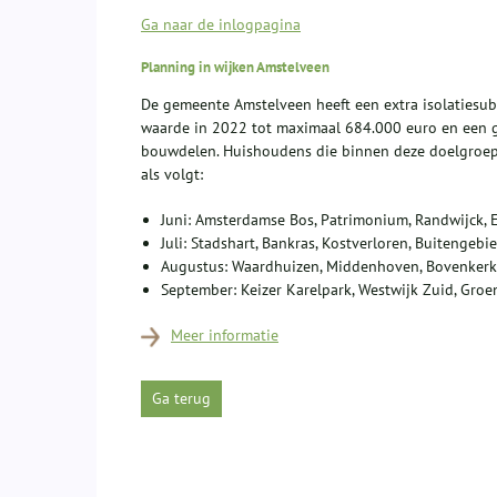
Ga naar de inlogpagina
Planning in wijken Amstelveen
De gemeente Amstelveen heeft een extra isolatiesu
waarde in 2022 tot maximaal 684.000 euro en een gere
bouwdelen. Huishoudens die binnen deze doelgroep 
als volgt:
Juni: Amsterdamse Bos, Patrimonium, Randwijck, E
Juli: Stadshart, Bankras, Kostverloren, Buitengeb
Augustus: Waardhuizen, Middenhoven, Bovenkerk
September: Keizer Karelpark, Westwijk Zuid, Groe
Meer informatie
Ga terug