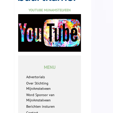
YOUTUBE MIJNAMSTELVEEN
MENU
Advertorials
Over Stichting
MijnAmstelveen
Word Sponsor van
MijnAmstelveen
Berichten insturen
Contact