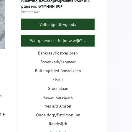
Buenting beweegprogramma voor 80-
plussers: GYM-INN 80+
Platform KKP
Volledige UitAgenda
Wat gebeurt er in jouw wijk?
Bankras /Kostverloren
Bovenkerk/Legmeer
Buitengebied Amstelveen
Elsrijk
Groenelaan
n
Keizer Karelpark
Nes a/d Amstel
die
Oude dorp/Patrimonium
Randwijck