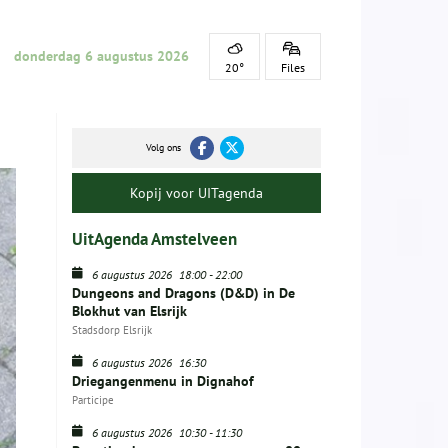
donderdag 6 augustus 2026
20°
Files
Volg ons
Kopij voor UITagenda
UitAgenda Amstelveen
6 augustus 2026
18:00
-
22:00
Dungeons and Dragons (D&D) in De
Blokhut van Elsrijk
Stadsdorp Elsrijk
6 augustus 2026
16:30
Driegangenmenu in Dignahof
Participe
6 augustus 2026
10:30
-
11:30