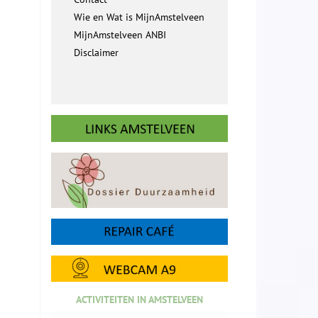
Wie en Wat is MijnAmstelveen
MijnAmstelveen ANBI
Disclaimer
ACTIVITEITEN IN AMSTELVEEN