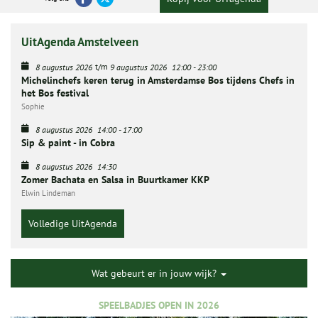
UitAgenda Amstelveen
t/m
8 augustus 2026
9 augustus 2026
12:00
-
23:00
Michelinchefs keren terug in Amsterdamse Bos tijdens Chefs in
het Bos festival
Sophie
8 augustus 2026
14:00
-
17:00
Sip & paint - in Cobra
8 augustus 2026
14:30
Zomer Bachata en Salsa in Buurtkamer KKP
Elwin Lindeman
Volledige UitAgenda
Wat gebeurt er in jouw wijk?
SPEELBADJES OPEN IN 2026