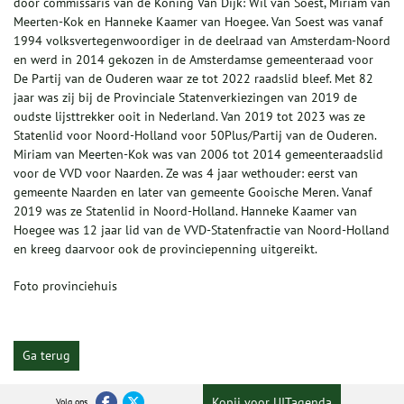
door commissaris van de Koning Van Dijk: Wil van Soest, Miriam van
Meerten-Kok en Hanneke Kaamer van Hoegee. Van Soest was vanaf
1994 volksvertegenwoordiger in de deelraad van Amsterdam-Noord
en werd in 2014 gekozen in de Amsterdamse gemeenteraad voor
De Partij van de Ouderen waar ze tot 2022 raadslid bleef. Met 82
jaar was zij bij de Provinciale Statenverkiezingen van 2019 de
oudste lijsttrekker ooit in Nederland. Van 2019 tot 2023 was ze
Statenlid voor Noord-Holland voor 50Plus/Partij van de Ouderen.
Miriam van Meerten-Kok was van 2006 tot 2014 gemeenteraadslid
voor de VVD voor Naarden. Ze was 4 jaar wethouder: eerst van
gemeente Naarden en later van gemeente Gooische Meren. Vanaf
2019 was ze Statenlid in Noord-Holland. Hanneke Kaamer van
Hoegee was 12 jaar lid van de VVD-Statenfractie van Noord-Holland
en kreeg daarvoor ook de provinciepenning uitgereikt.
Foto provinciehuis
Ga terug
Kopij voor UITagenda
Volg ons