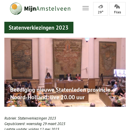
Toggle navigation
29°
Files
Statenverkiezingen 2023
Beëdiging nieuwe Statenleden provincie
Noord-Holland: live 20.00 uur
Rubriek:
Statenverkiezingen 2023
Gepubliceerd:
woensdag 29 maart 2023
Laatste update:
vrijdag 12 mei 2023