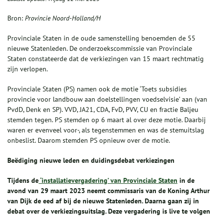
Bron:
Provincie Noord-Holland/H
Provinciale Staten in de oude samenstelling benoemden de 55
nieuwe Statenleden. De onderzoekscommissie van Provinciale
Staten constateerde dat de verkiezingen van 15 maart rechtmatig
zijn verlopen.
Provinciale Staten (PS) namen ook de motie ‘Toets subsidies
provincie voor landbouw aan doelstellingen voedselvisie’ aan (van
PvdD, Denk en SP). VVD, JA21, CDA, FvD, PVV, CU en fractie Baljeu
stemden tegen. PS stemden op 6 maart al over deze motie. Daarbij
waren er evenveel voor-, als tegenstemmen en was de stemuitslag
onbeslist. Daarom stemden PS opnieuw over de motie.
Beëdiging nieuwe leden en duidingsdebat verkiezingen
Tijdens de
‘installatievergadering’ van Provinciale Staten
in de
avond van 29 maart 2023 neemt commissaris van de Koning Arthur
van Dijk de eed af bij de nieuwe Statenleden. Daarna gaan zij in
debat over de verkiezingsuitslag. Deze vergadering is live te volgen