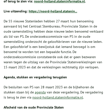
of terug te zien via:
noord-holland.stateninformatie.nl
.
Live uitzending:
https://noord-holland.statenin...
De 55 nieuwe Statenleden hebben 27 maart hun benoeming
aanvaard bij het Centraal Stembureau. Provinciale Staten in de
oude samenstelling hebben deze nieuwe leden benoemd verklaard
als lid van PS. De onderzoekscommissie van PS in de oude
samenstelling onderzocht de geloofsbrieven van de nieuwe leden.
Een geloofsbrief is een bewijsstuk dat iemand bevoegd is om
benoemd te worden tot een bepaalde functie. De
onderzoekscommissie constateerde ook dat er geen bezwaren
waren tegen de uitslag van de Provinciale Statenverkiezingen van
15 maart 2023 en dat de verkiezingen rechtmatig zijn verlopen.
Agenda, stukken en vergadering terugzien
De besluiten van PS van 28 maart 2023 en de bijbehoren de
stukken staan bij de
agenda
van deze vergadering. De vergadering
is terug te zien via
noord-holland.stateninformatie.nl
.
Afscheid van de oude Provinciale Staten