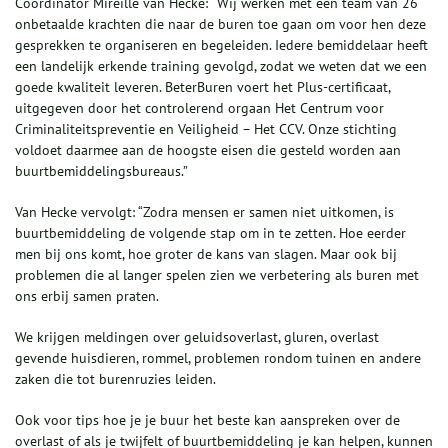
Coördinator Mireille van Hecke: “Wij werken met een team van 26
onbetaalde krachten die naar de buren toe gaan om voor hen deze
gesprekken te organiseren en begeleiden. Iedere bemiddelaar heeft
een landelijk erkende training gevolgd, zodat we weten dat we een
goede kwaliteit leveren. BeterBuren voert het Plus-certificaat,
uitgegeven door het controlerend orgaan Het Centrum voor
Criminaliteitspreventie en Veiligheid – Het CCV. Onze stichting
voldoet daarmee aan de hoogste eisen die gesteld worden aan
buurtbemiddelingsbureaus.”
Van Hecke vervolgt: “Zodra mensen er samen niet uitkomen, is
buurtbemiddeling de volgende stap om in te zetten. Hoe eerder
men bij ons komt, hoe groter de kans van slagen. Maar ook bij
problemen die al langer spelen zien we verbetering als buren met
ons erbij samen praten.
We krijgen meldingen over geluidsoverlast, gluren, overlast
gevende huisdieren, rommel, problemen rondom tuinen en andere
zaken die tot burenruzies leiden.
Ook voor tips hoe je je buur het beste kan aanspreken over de
overlast of als je twijfelt of buurtbemiddeling je kan helpen, kunnen