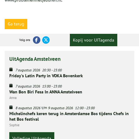
www.problemenmetjeburen.nl.
Ga terug
Kopij voor UITagenda
Volg ons
UitAgenda Amstelveen
7 augustus 2026
20:30
-
23:00
Friday's Latin Party in VOKA Bovenkerk
7 augustus 2026
15:00
-
23:00
Wan Bon Biri Fesa In ANNA Amstelveen
Anna
t/m
8 augustus 2026
9 augustus 2026
12:00
-
23:00
Michelinchefs keren terug in Amsterdamse Bos tijdens Chefs in
het Bos festival
Sophie
Volledige UitAgenda