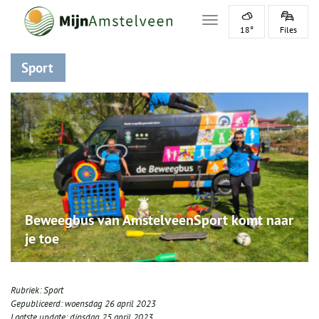
Toggle navigation
18°
Files
Sport
Beweegbus van AmstelveenSport komt naar
je toe
Rubriek:
Sport
Gepubliceerd:
woensdag 26 april 2023
Laatste update:
dinsdag 25 april 2023