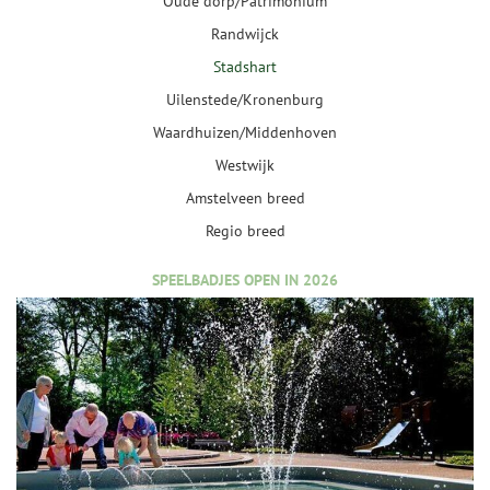
Oude dorp/Patrimonium
Randwijck
Stadshart
Uilenstede/Kronenburg
Waardhuizen/Middenhoven
Westwijk
Amstelveen breed
Regio breed
SPEELBADJES OPEN IN 2026