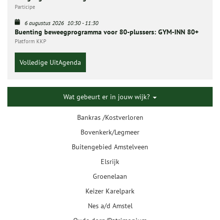
Participe
6 augustus 2026
10:30
-
11:30
Buenting beweegprogramma voor 80-plussers: GYM-INN 80+
Platform KKP
Volledige UitAgenda
Wat gebeurt er in jouw wijk?
Bankras /Kostverloren
Bovenkerk/Legmeer
Buitengebied Amstelveen
Elsrijk
Groenelaan
Keizer Karelpark
Nes a/d Amstel