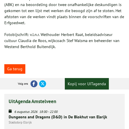
(ABK) en na beoordeling door twee onafhankelijke deskundigen is
gekomen tot een lijst met werken die beoogd zijn af te stoten. Het
afstoten van de werken vindt plaats binnen de voorschriften van de
Erfgoedwet.
Fotobijschrift: v.l.n.r. Wethouder Herbert Raat, beleidsadviseur
cultuur Claudia de Roos, wijkcoach Stef Walsma en beheerder van
Westend Berthold Buitendijk.
Ga terug
Kopij voor UITagenda
Volg ons
UitAgenda Amstelveen
6 augustus 2026
18:00
-
22:00
Dungeons and Dragons (D&D) in De Blokhut van Elsrijk
Stadsdorp Elsrijk