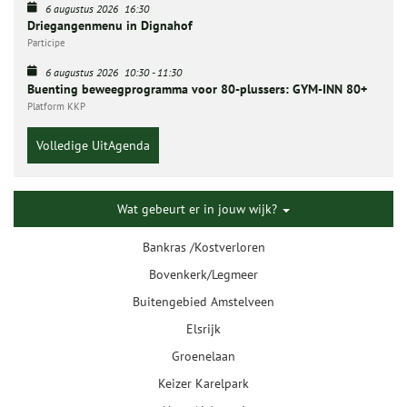
6 augustus 2026
16:30
Driegangenmenu in Dignahof
Participe
6 augustus 2026
10:30
-
11:30
Buenting beweegprogramma voor 80-plussers: GYM-INN 80+
Platform KKP
Volledige UitAgenda
Wat gebeurt er in jouw wijk?
Bankras /Kostverloren
Bovenkerk/Legmeer
Buitengebied Amstelveen
Elsrijk
Groenelaan
Keizer Karelpark