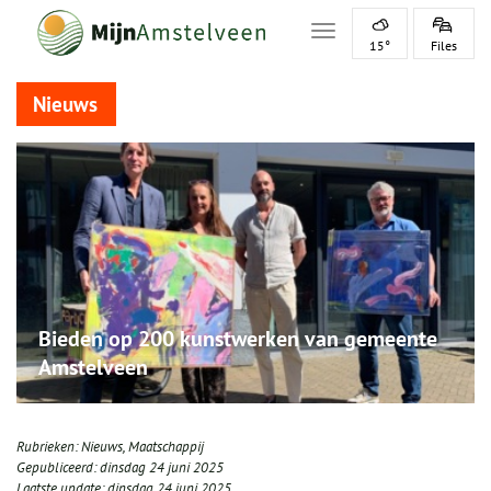
Toggle navigation
15°
Files
Nieuws
Bieden op 200 kunstwerken van gemeente
Amstelveen
Rubrieken:
Nieuws
,
Maatschappij
Gepubliceerd:
dinsdag 24 juni 2025
Laatste update:
dinsdag 24 juni 2025