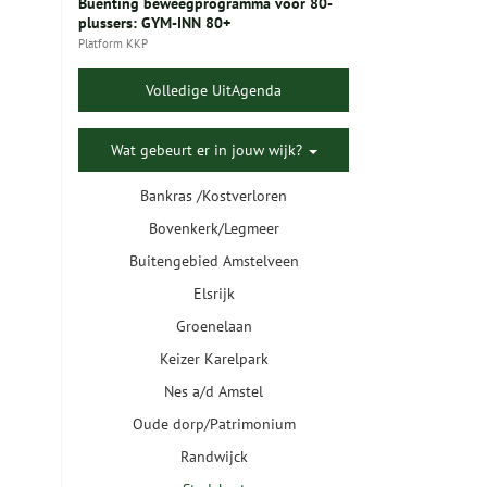
Buenting beweegprogramma voor 80-
plussers: GYM-INN 80+
Platform KKP
Volledige UitAgenda
Wat gebeurt er in jouw wijk?
Bankras /Kostverloren
Bovenkerk/Legmeer
Buitengebied Amstelveen
Elsrijk
Groenelaan
Keizer Karelpark
Nes a/d Amstel
Oude dorp/Patrimonium
Randwijck