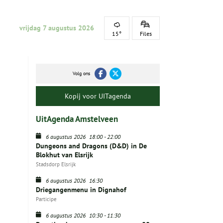
vrijdag 7 augustus 2026
15°
Files
Volg ons
Kopij voor UITagenda
UitAgenda Amstelveen
6 augustus 2026
18:00
-
22:00
Dungeons and Dragons (D&D) in De
Blokhut van Elsrijk
Stadsdorp Elsrijk
6 augustus 2026
16:30
Driegangenmenu in Dignahof
Participe
6 augustus 2026
10:30
-
11:30