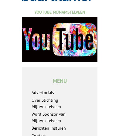
YOUTUBE MIJNAMSTELVEEN
MENU
Advertorials
Over Stichting
MijnAmstelveen
Word Sponsor van
MijnAmstelveen
Berichten insturen
Contact