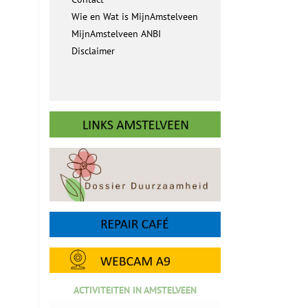
Wie en Wat is MijnAmstelveen
MijnAmstelveen ANBI
Disclaimer
ACTIVITEITEN IN AMSTELVEEN