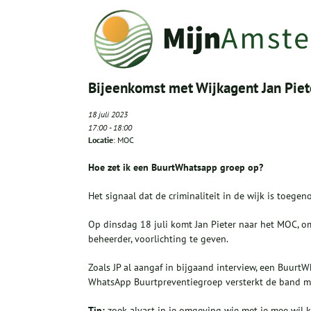
Bijeenkomst met Wijkagent Jan Pie
18 juli 2023
17:00
-
18:00
Locatie
: MOC
Hoe zet ik een BuurtWhatsapp groep op?
Het signaal dat de criminaliteit in de wijk is toeg
Op dinsdag 18 juli komt Jan Pieter naar het MOC, 
beheerder, voorlichting te geven.
Zoals JP al aangaf in bijgaand interview, een Buur
WhatsApp Buurtpreventiegroep versterkt de band me
Tip:
zoek alvast in je omgeving wie met je mee wil 