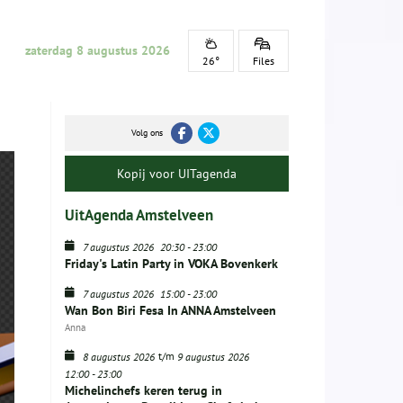
zaterdag 8 augustus 2026
26°
Files
Volg ons
Kopij voor UITagenda
UitAgenda Amstelveen
7 augustus 2026
20:30
-
23:00
Friday's Latin Party in VOKA Bovenkerk
7 augustus 2026
15:00
-
23:00
Wan Bon Biri Fesa In ANNA Amstelveen
Anna
t/m
8 augustus 2026
9 augustus 2026
12:00
-
23:00
Michelinchefs keren terug in