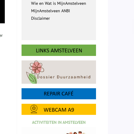
Wie en Wat is MijnAmstelveen
MijnAmstelveen ANBI
Disclaimer
er
ACTIVITEITEN IN AMSTELVEEN