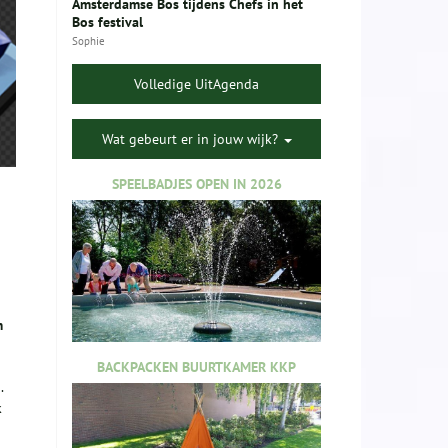
Amsterdamse Bos tijdens Chefs in het
Bos festival
Sophie
Volledige UitAgenda
Wat gebeurt er in jouw wijk?
SPEELBADJES OPEN IN 2026
m
BACKPACKEN BUURTKAMER KKP
.
k