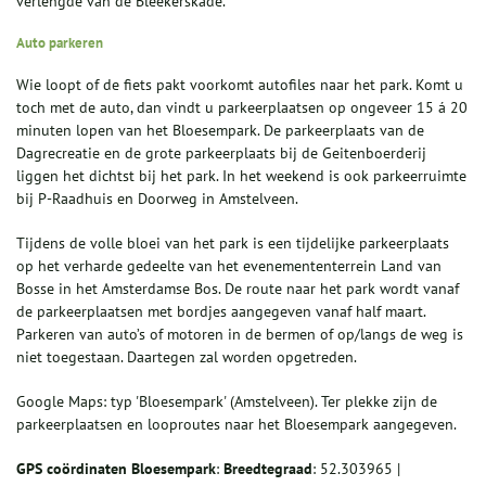
verlengde van de Bleekerskade.
Auto parkeren
Wie loopt of de fiets pakt voorkomt autofiles naar het park. Komt u
toch met de auto, dan vindt u parkeerplaatsen op ongeveer 15 á 20
minuten lopen van het Bloesempark. De parkeerplaats van de
Dagrecreatie en de grote parkeerplaats bij de Geitenboerderij
liggen het dichtst bij het park. In het weekend is ook parkeerruimte
bij P-Raadhuis en Doorweg in Amstelveen.
Tijdens de volle bloei van het park is een tijdelijke parkeerplaats
op het verharde gedeelte van het evenemententerrein Land van
Bosse in het Amsterdamse Bos. De route naar het park wordt vanaf
de parkeerplaatsen met bordjes aangegeven vanaf half maart.
Parkeren van auto’s of motoren in de bermen of op/langs de weg is
niet toegestaan. Daartegen zal worden opgetreden.
Google Maps: typ 'Bloesempark' (Amstelveen). Ter plekke zijn de
parkeerplaatsen en looproutes naar het Bloesempark aangegeven.
GPS coördinaten Bloesempark
:
Breedtegraad
: 52.303965 |