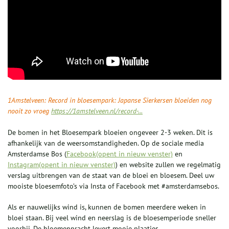
1Amstelveen: Record in bloesempark: Japanse Sierkersen bloeiden nog
nooit zo vroeg
https://1amstelveen.nl/record-...
De bomen in het Bloesempark bloeien ongeveer 2-3 weken. Dit is
afhankelijk van de weersomstandigheden. Op de sociale media
Amsterdamse Bos (
Facebook(opent in nieuw venster)
en
Instagram(opent in nieuw venster)
) en website zullen we regelmatig
verslag uitbrengen van de staat van de bloei en bloesem. Deel uw
mooiste bloesemfoto’s via Insta of Facebook met #amsterdamsebos.
Als er nauwelijks wind is, kunnen de bomen meerdere weken in
bloei staan. Bij veel wind en neerslag is de bloesemperiode sneller
voorbij. De bloemenpracht levert mooie plaatjes