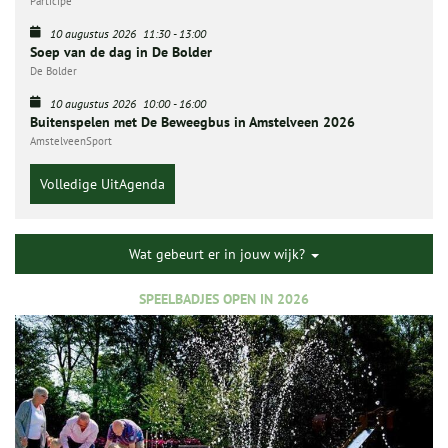
Participe
10 augustus 2026
11:30
-
13:00
Soep van de dag in De Bolder
De Bolder
10 augustus 2026
10:00
-
16:00
Buitenspelen met De Beweegbus in Amstelveen 2026
AmstelveenSport
Volledige UitAgenda
Wat gebeurt er in jouw wijk?
SPEELBADJES OPEN IN 2026