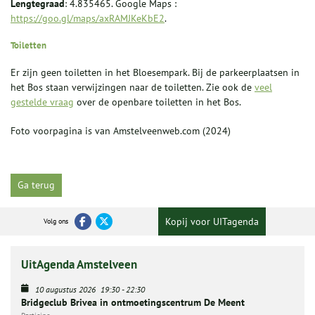
Lengtegraad
: 4.835465. Google Maps :
https://goo.gl/maps/axRAMJKeKbE2
.
Toiletten
Er zijn geen toiletten in het Bloesempark. Bij de parkeerplaatsen in
het Bos staan verwijzingen naar de toiletten. Zie ook de
veel
gestelde vraag
over de openbare toiletten in het Bos.
Foto voorpagina is van Amstelveenweb.com (2024)
Ga terug
Kopij voor UITagenda
Volg ons
UitAgenda Amstelveen
10 augustus 2026
19:30
-
22:30
Bridgeclub Brivea in ontmoetingscentrum De Meent