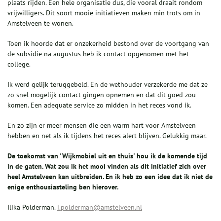
plaats rijden. Een hele organisatie dus, die vooral draait rondom
vrijwilligers. Dit soort mooie initiatieven maken min trots om in
Amstelveen te wonen.
Toen ik hoorde dat er onzekerheid bestond over de voortgang van
de subsidie na augustus heb ik contact opgenomen met het
college.
Ik werd gelijk teruggebeld. En de wethouder verzekerde me dat ze
zo snel mogelijk contact gingen opnemen en dat dit goed zou
komen. Een adequate service zo midden in het reces vond ik.
En zo zijn er meer mensen die een warm hart voor Amstelveen
hebben en net als ik tijdens het reces alert blijven. Gelukkig maar.
De toekomst van 'Wijkmobiel uit en thuis' hou ik de komende tijd
in de gaten. Wat zou ik het mooi vinden als dit initiatief zich over
heel Amstelveen kan uitbreiden. En ik heb zo een idee dat ik niet de
enige enthousiasteling ben hierover.
Ilika Polderman.
i.polderman@amstelveen.nl