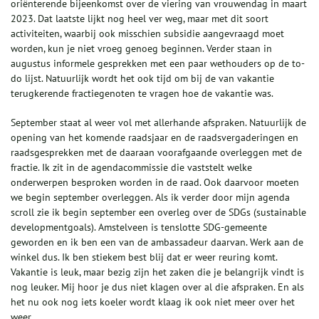
oriënterende bijeenkomst over de viering van vrouwendag in maart
2023. Dat laatste lijkt nog heel ver weg, maar met dit soort
activiteiten, waarbij ook misschien subsidie aangevraagd moet
worden, kun je niet vroeg genoeg beginnen. Verder staan in
augustus informele gesprekken met een paar wethouders op de to-
do lijst. Natuurlijk wordt het ook tijd om bij de van vakantie
terugkerende fractiegenoten te vragen hoe de vakantie was.
September staat al weer vol met allerhande afspraken. Natuurlijk de
opening van het komende raadsjaar en de raadsvergaderingen en
raadsgesprekken met de daaraan voorafgaande overleggen met de
fractie. Ik zit in de agendacommissie die vaststelt welke
onderwerpen besproken worden in de raad. Ook daarvoor moeten
we begin september overleggen. Als ik verder door mijn agenda
scroll zie ik begin september een overleg over de SDGs (sustainable
developmentgoals). Amstelveen is tenslotte SDG-gemeente
geworden en ik ben een van de ambassadeur daarvan. Werk aan de
winkel dus. Ik ben stiekem best blij dat er weer reuring komt.
Vakantie is leuk, maar bezig zijn het zaken die je belangrijk vindt is
nog leuker. Mij hoor je dus niet klagen over al die afspraken. En als
het nu ook nog iets koeler wordt klaag ik ook niet meer over het
weer.