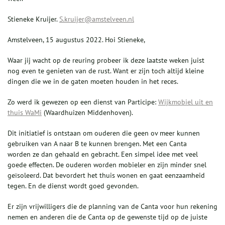
Stieneke Kruijer.
S.kruijer@amstelveen.nl
Amstelveen, 15 augustus 2022. Hoi Stieneke,
Waar jij wacht op de reuring probeer ik deze laatste weken juist
nog even te genieten van de rust. Want er zijn toch altijd kleine
dingen die we in de gaten moeten houden in het reces.
Zo werd ik gewezen op een dienst van Participe:
Wijkmobiel uit en
thuis WaMi
(Waardhuizen Middenhoven).
Dit initiatief is ontstaan om ouderen die geen ov meer kunnen
gebruiken van A naar B te kunnen brengen. Met een Canta
worden ze dan gehaald en gebracht. Een simpel idee met veel
goede effecten. De ouderen worden mobieler en zijn minder snel
geïsoleerd. Dat bevordert het thuis wonen en gaat eenzaamheid
tegen. En de dienst wordt goed gevonden.
Er zijn vrijwilligers die de planning van de Canta voor hun rekening
nemen en anderen die de Canta op de gewenste tijd op de juiste