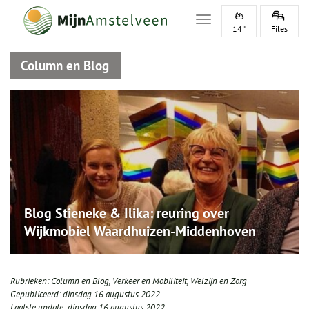
Toggle navigation
14°
Files
Column en Blog
Blog Stieneke & Ilika: reuring over
Wijkmobiel Waardhuizen-Middenhoven
Rubrieken:
Column en Blog
,
Verkeer en Mobiliteit
,
Welzijn en Zorg
Gepubliceerd:
dinsdag 16 augustus 2022
Laatste update:
dinsdag 16 augustus 2022