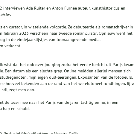
2 interviewen Ada Ruiter en Anton Furnée auteur, kunsthistoricus en
Luister
.
us en curator, in wisselende volgorde. Ze debuteerde als romanschrijver in
 In februari 2023 verscheen haar tweede roman
Luister
. Opnieuw werd het
g in de eindejaarslijstjes van toonaangevende media.
en verkocht.
Ik wist dat het ook over jou ging zodra het eerste bericht uit Parijs kwam
de. Een datum als een slechte grap. Online meldden allerlei mensen zich
Oud-studiegenoten, mijn eigen oud-leerlingen. Exposanten van de fotobeurs, 
 me hoeveel bekenden aan de rand van het wereldtoneel rondhingen. Jij 
g stil, zegt men dan.
 de lezer mee naar het Parijs van de jaren tachtig en nu, in een
schap en schuld.
(Inclusief fris/koffie/thee in Venstra Café)