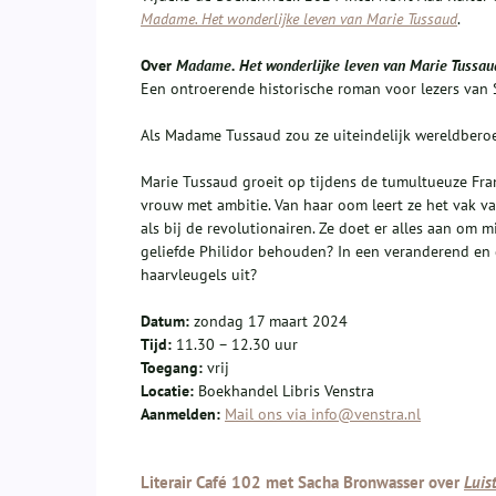
Madame. Het wonderlijke leven van Marie Tussaud
.
Over
Madame. Het wonderlijke leven van Marie Tussau
Een ontroerende historische roman voor lezers van 
Als Madame Tussaud zou ze uiteindelijk wereldberoe
Marie Tussaud groeit op tijdens de tumultueuze Fran
vrouw met ambitie. Van haar oom leert ze het vak va
als bij de revolutionairen. Ze doet er alles aan om
geliefde Philidor behouden? In een veranderend en gev
haarvleugels uit?
Datum:
zondag 17 maart 2024
Tijd:
11.30 – 12.30 uur
Toegang:
vrij
Locatie:
Boekhandel Libris Venstra
Aanmelden:
Mail ons via info@venstra.nl
Literair Café 102 met Sacha Bronwasser over
Luis