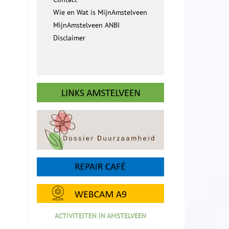
Wie en Wat is MijnAmstelveen
MijnAmstelveen ANBI
Disclaimer
ACTIVITEITEN IN AMSTELVEEN