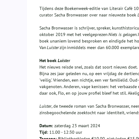
Tijdens deze Boekenweek-editie van Literair Café 10
curator Sacha Bronwasser over naar nieuwste boek
Sacha Bronwasser is schrijver, spreker, kunsthistoric
oktober 2019 met het veelgeprezen
Niets is gelogen
.
boek unaniem lovend besproken en eindigde het hoo
Van
Luister
zijn inmiddels meer dan 60.000 exemplar
Het boek
Luister
Het nieuws reisde snel, zoals dat soort nieuws doet. 
Bijna zes jaar geleden nu, op een vrijdag de dertien
'veilig'. Vrienden, een nichtje, een ver familielid. 
vakgenoten. Anderen, vage kenissen: het verbaasde
daar ook, Flo, en op jouw profiel bleef het stil. Akeli
Luister
, de tweede roman van Sacha Bronwasser, neemt
zinsbegoochelende zoektocht naar identiteit, vriend
Datum:
zaterdag 23 maart 2024
Tijd:
11.00 - 12:30 uur
Toegang:
Bibliotheekleden €10,00, niet-leden €15,00. 