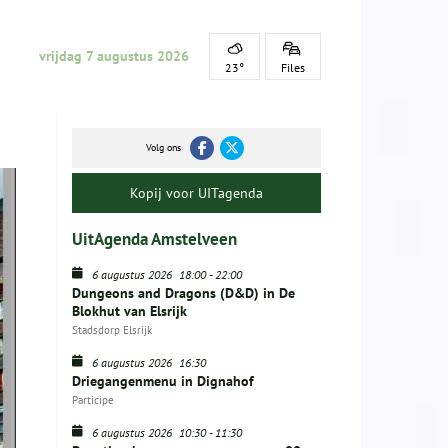
vrijdag 7 augustus 2026
23°
Files
Volg ons
Kopij voor UITagenda
UitAgenda Amstelveen
6 augustus 2026
18:00
-
22:00
Dungeons and Dragons (D&D) in De
Blokhut van Elsrijk
Stadsdorp Elsrijk
6 augustus 2026
16:30
Driegangenmenu in Dignahof
Participe
6 augustus 2026
10:30
-
11:30