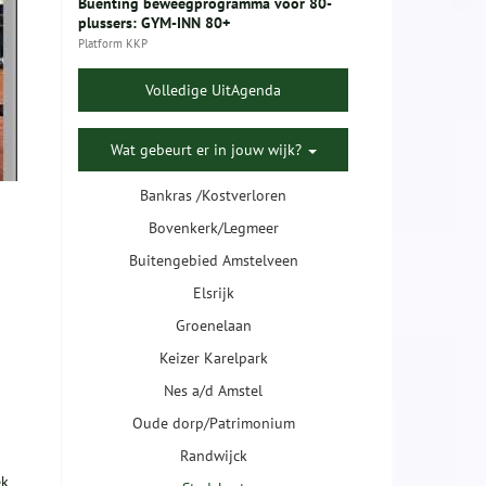
Buenting beweegprogramma voor 80-
plussers: GYM-INN 80+
Platform KKP
Volledige UitAgenda
Wat gebeurt er in jouw wijk?
Bankras /Kostverloren
Bovenkerk/Legmeer
Buitengebied Amstelveen
Elsrijk
Groenelaan
Keizer Karelpark
n
Nes a/d Amstel
Oude dorp/Patrimonium
Randwijck
ek