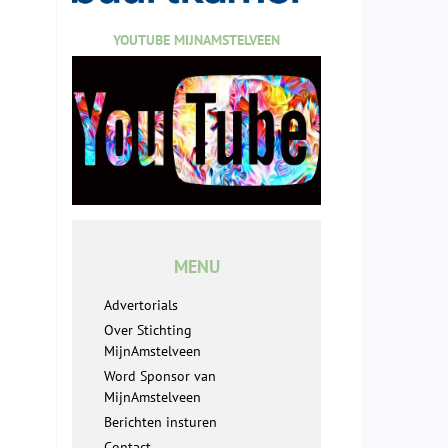
YOUTUBE MIJNAMSTELVEEN
MENU
Advertorials
Over Stichting
MijnAmstelveen
Word Sponsor van
MijnAmstelveen
Berichten insturen
Contact