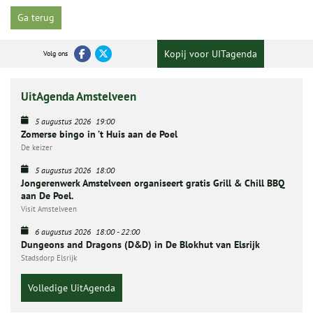
Ga terug
Kopij voor UITagenda
Volg ons
UitAgenda Amstelveen
5 augustus 2026
19:00
Zomerse bingo in ’t Huis aan de Poel
De keizer
5 augustus 2026
18:00
Jongerenwerk Amstelveen organiseert gratis Grill & Chill BBQ
aan De Poel.
Visit Amstelveen
6 augustus 2026
18:00
-
22:00
Dungeons and Dragons (D&D) in De Blokhut van Elsrijk
Stadsdorp Elsrijk
Volledige UitAgenda