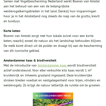
Samen met Vogelbescherming Nederland werkt Boeren van Amstel
aan het behoud van een van de belangrijkste
weidevogelkerngebieden in het land. Dankzij hun inspanningen
hoor je in het Amstelland nog steeds de roep van de grutto, kievit
en tureluur.
Korte keten
Boeren van Amstel zorgt met hun lokale zuivel voor een korte
keten, waarbij zowel de natuur als het landschap behouden blijven.
De melk komt direct uit de polder en draagt bij aan de bescherming
van dit iconische gebied.
Amsterdammer kaas & biodiversiteit
Met de introductie van
Amsterdammer kaas
wordt biodiversiteit
actief ondersteund. Voor elke verkochte kilo kaas wordt 1 m²
kruidenrijk en inheems grasland ingezaaid. Deze kruidenrijke
stroken bieden voedsel en nestgelegenheid voor bijen, vlinders en
weidevogels. Zo krijgt de natuur letterlijk de ruimte om te groeien.