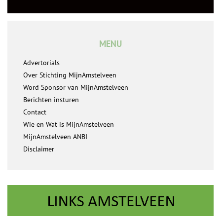
MENU
Advertorials
Over Stichting MijnAmstelveen
Word Sponsor van MijnAmstelveen
Berichten insturen
Contact
Wie en Wat is MijnAmstelveen
MijnAmstelveen ANBI
Disclaimer