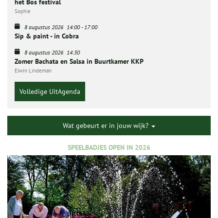
het Bos festival
Sophie
8 augustus 2026
14:00
-
17:00
Sip & paint - in Cobra
8 augustus 2026
14:30
Zomer Bachata en Salsa in Buurtkamer KKP
Elwin Lindeman
Volledige UitAgenda
Wat gebeurt er in jouw wijk?
SPEELBADJES OPEN IN 2026