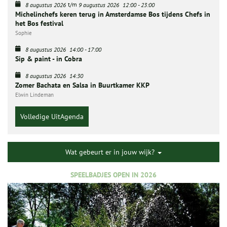
t/m
8 augustus 2026
9 augustus 2026
12:00
-
23:00
Michelinchefs keren terug in Amsterdamse Bos tijdens Chefs in
het Bos festival
Sophie
8 augustus 2026
14:00
-
17:00
Sip & paint - in Cobra
8 augustus 2026
14:30
Zomer Bachata en Salsa in Buurtkamer KKP
Elwin Lindeman
Volledige UitAgenda
Wat gebeurt er in jouw wijk?
SPEELBADJES OPEN IN 2026