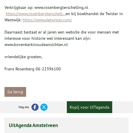
Verkrijgbaar op: www.rosenbergterschelling.nl
https://www.rosenbergterschell...
en bij boekhandel de Twister in
Westwijk:
https://www.detwister.com/
Daarnaast bestaat er al jaren een website die voor mensen met
interesse voor historie wel interessant kan zijn:
www.bovenkerkinoudeansichten.nl
vriendelijke groeten,
Frans Rosenberg 06-22396100
Ga terug
Kopij voor UITagenda
Volg ons
UitAgenda Amstelveen