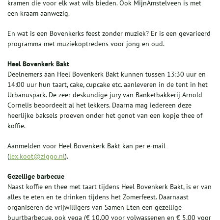
kramen die voor elk wat wils bieden. Ook MijnAmstelveen is met
een kraam aanwezig.
En wat is een Bovenkerks feest zonder muziek? Er is een gevarieerd
programma met muziekoptredens voor jong en oud.
Heel Bovenkerk Bakt
Deelnemers aan Heel Bovenkerk Bakt kunnen tussen 13:30 uur en
14:00 uur hun taart, cake, cupcake etc. aanleveren in de tent in het
Urbanuspark. De zeer deskundige jury van Banketbakkerij Arnold
Cornelis beoordeelt al het lekkers. Daarna mag iedereen deze
heerlijke baksels proeven onder het genot van een kopje thee of
koffie.
Aanmelden voor Heel Bovenkerk Bakt kan per e-mail
(
lex.koot@ziggo.nl
).
Gezellige barbecue
Naast koffie en thee met taart tijdens Heel Bovenkerk Bakt, is er van
alles te eten en te drinken tijdens het Zomerfeest. Daarnaast
organiseren de vrijwilligers van Samen Eten een gezellige
buurtbarbecue, ook vega (€ 10,00 voor volwassenen en € 5,00 voor