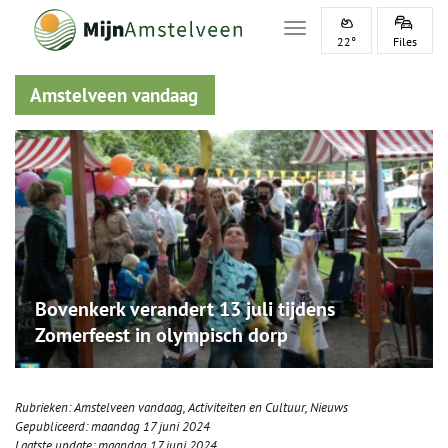
Toggle navigation
22°
Files
Amstelveen vandaag
Bovenkerk verandert 13 juli tijdens
Zomerfeest in olympisch dorp
Rubrieken:
Amstelveen vandaag
,
Activiteiten en Cultuur
,
Nieuws
Gepubliceerd:
maandag 17 juni 2024
Laatste update:
maandag 17 juni 2024