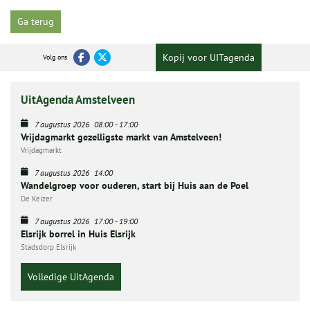
Ga terug
Kopij voor UITagenda
Volg ons
UitAgenda Amstelveen
7 augustus 2026
08:00
-
17:00
Vrijdagmarkt gezelligste markt van Amstelveen!
Vrijdagmarkt
7 augustus 2026
14:00
Wandelgroep voor ouderen, start bij Huis aan de Poel
De Keizer
7 augustus 2026
17:00
-
19:00
Elsrijk borrel in Huis Elsrijk
Stadsdorp Elsrijk
Volledige UitAgenda