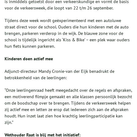
is inmiddels getoetst door een verkeerskundige en vormt de basis
voor de verkeersweek, die loopt van 22 t/m 26 september.
Tijdens deze week wordt geëxperimenteerd met een autoluwe
straat direct voor de school. Ouders die hun kinderen met de auto
brengen, parkeren verderop in de wijk. De blauwe zone voor de
school is tijdelijk ingericht als ‘Kiss & Bike’ – een plek waar ouders
hun fiets kunnen parkeren.
Kinderen doen actief mee
Adjunct-directeur Mandy Cronie-van der Eijk benadrukt de
betrokkenheid van de leerlingen:
“Onze leerlingenraad heeft meegedacht over de regels en afspraken,
een motiverend filmpje gemaakt en alle klassen persoonlijk bezocht
om de boodschap over te brengen. Tijdens de verkeersweek helpen
zij actief mee en letten ze erop dat iedereen zich aan de afspraken
houdt. Hun inzet laat zien hoe krachtig leerlingparticipatie kan
zijn.”
Wethouder Raat is blij met het initiatief: