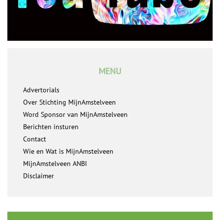
MENU
Advertorials
Over Stichting MijnAmstelveen
Word Sponsor van MijnAmstelveen
Berichten insturen
Contact
Wie en Wat is MijnAmstelveen
MijnAmstelveen ANBI
Disclaimer