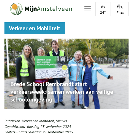
Toggle navigation
24°
Files
Verkeer en Mobiliteit
Brede School Rembrandt start
verkeersweek: samen werken aan veilige
schoolomgeving
Rubrieken:
Verkeer en Mobiliteit
,
Nieuws
Gepubliceerd:
dinsdag 23 september 2025
Laatste update:
dinsdag 23 september 2025