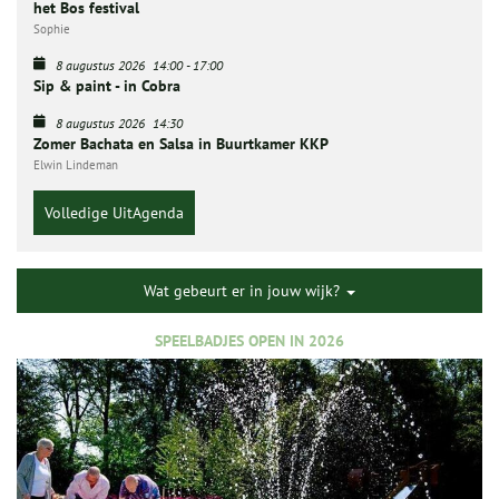
het Bos festival
Sophie
8 augustus 2026
14:00
-
17:00
Sip & paint - in Cobra
8 augustus 2026
14:30
Zomer Bachata en Salsa in Buurtkamer KKP
Elwin Lindeman
Volledige UitAgenda
Wat gebeurt er in jouw wijk?
SPEELBADJES OPEN IN 2026