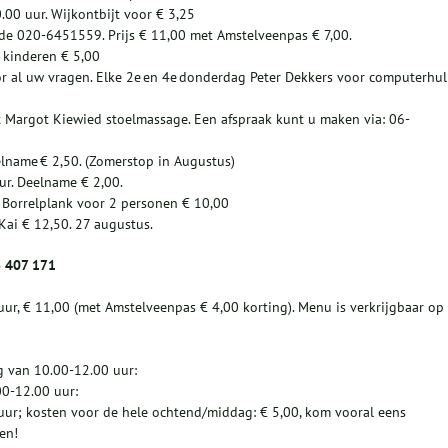
00 uur. Wijkontbijt voor € 3,25
de 020-6451559. Prijs € 11,00 met Amstelveenpas € 7,00.
 kinderen € 5,00
or al uw vragen. Elke 2e en 4e donderdag Peter Dekkers voor computerhu
 Margot Kiewied stoelmassage. Een afspraak kunt u maken via: 06-
elname € 2,50. (Zomerstop in Augustus)
uur. Deelname € 2,00.
. Borrelplank voor 2 personen € 10,00
Kai € 12,50. 27 augustus.
6 407 171
uur, € 11,00 (met Amstelveenpas € 4,00 korting). Menu is verkrijgbaar op
 van 10.00-12.00 uur:
00-12.00 uur:
ur; kosten voor de hele ochtend/middag: € 5,00, kom vooral eens
en!