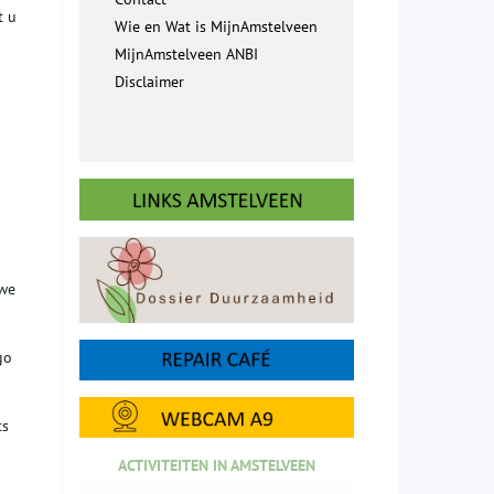
t u
Wie en Wat is MijnAmstelveen
MijnAmstelveen ANBI
Disclaimer
 we
go
ts
ACTIVITEITEN IN AMSTELVEEN