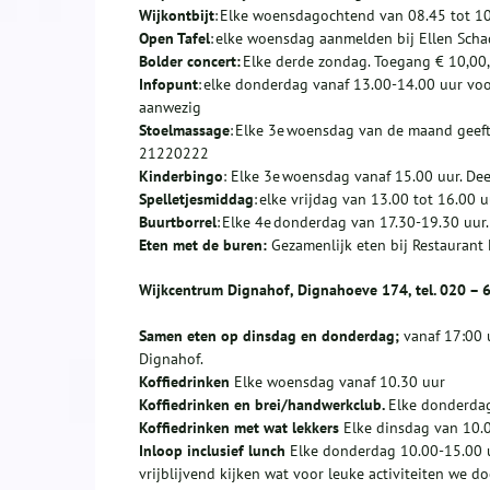
Wijkontbijt
: Elke woensdagochtend van 08.45 tot 10.
Open Tafel
: elke woensdag aanmelden bij Ellen Scha
Bolder concert:
Elke derde zondag. Toegang € 10,00,
Infopunt
: elke donderdag vanaf 13.00-14.00 uur vo
aanwezig
Stoelmassage
: Elke 3e woensdag van de maand geeft
21220222
Kinderbingo
: Elke 3e woensdag vanaf 15.00 uur. De
Spelletjesmiddag
: elke vrijdag van 13.00 tot 16.00 
Buurtborrel
: Elke 4e donderdag van 17.30-19.30 uur
Eten met de buren:
Gezamenlijk eten bij Restaurant 
Wijkcentrum Dignahof, Dignahoeve 174, tel. 020 – 
Samen eten op dinsdag en donderdag;
vanaf 17:00 
Dignahof.
Koffiedrinken
Elke woensdag vanaf 10.30 uur
Koffiedrinken en brei/handwerkclub.
Elke donderdag
Koffiedrinken met wat lekkers
Elke dinsdag van 10.
I
nloop inclusief lunch
Elke donderdag 10.00-15.00 u
vrijblijvend kijken wat voor leuke activiteiten we do