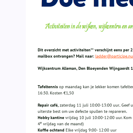
Dit overzicht met activiteiten** verschijnt eens per 
mailbox ontvangen? Mail naar:
ladder@participe.nu
Wijkcentrum
Alleman, Den Bloeyenden Wijngaerdt 
T
afeltennis
op maandag kan je lekker komen tafelten
16:30. Kosten €1,50
Repair café,
zaterdag 11 juli 10:00-13:00 uur
.
Geef u
uiterste best om uw defecte spullen te repareren.
Hobby kantine
vrijdag 10 juli 10:00-12:00 uur. Kom 
e
4
vrijdag van de maand)
Koffie ochtend
Elke vrijdag 9:00- 12:00 uur