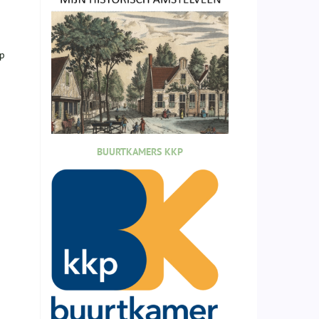
lp
BUURTKAMERS KKP