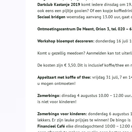
Dartclub Kastanje 2019
komt iedere dinsdag om 19.00
ook eens een pijltje gooien? Of een kopje koffiedri
Sociaal bridgen
woensdag aanvang 13.00 uur, gaat d
Ontmoetingscentrum De Meent, Orion 3, tel. 020 – 
Workshop bloempot decoreren:
donderdag 16 juli 1
Komt u gezellig meedoen? Aanmelden kan tot uiterlij
De kosten zijn € 3,50. Dit is inclusief koffie/thee en 
Appeltaart met koffie of thee:
vrijdag 31 juli, 7 en 
u mogen ontmoeten!
Zomerbingo:
dinsdag 4 augustus 10.00 – 12.00 uur
is niet voor kinderen!
Zomerbingo voor kinderen:
donderdag 6 augustus 1
lekkers. Er zijn leuke prijsjes te winnen! De bingo i
Financieel Café
elke dinsdagochtend 10:00 – 12:00 