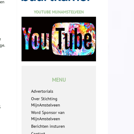
een
YOUTUBE MIJNAMSTELVEEN
e
ge.
MENU
Advertorials
Over Stichting
MijnAmstelveen
5
Word Sponsor van
MijnAmstelveen
Berichten insturen
Contact