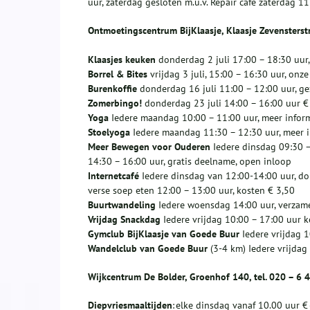
uur, zaterdag gesloten m.u.v. Repair café zaterdag 11
Ontmoetingscentrum BijKlaasje, Klaasje Zevensterst
Klaasjes keuken
donderdag 2 juli 17:00 – 18:30 uur,
Borrel & Bites
vrijdag 3 juli, 15:00 – 16:30 uur, on
Burenkoffie
donderdag 16 juli 11:00 – 12:00 uur, gez
Zomerbingo!
donderdag 23 juli 14:00 – 16:00 uur € 
Yoga
Iedere maandag 10:00 – 11:00 uur, meer info
Stoelyoga
Iedere maandag 11:30 – 12:30 uur, meer
Meer Bewegen voor Ouderen
Iedere dinsdag 09:30 
14:30 – 16:00 uur, gratis deelname, open inloop
Internetcafé
Iedere dinsdag van 12:00-14:00 uur, d
verse soep eten 12:00 – 13:00 uur, kosten € 3,50
Buurtwandeling
Iedere woensdag 14:00 uur, verzame
Vrijdag Snackdag
Iedere vrijdag 10:00 – 17:00 uur 
Gymclub BijKlaasje van Goede Buur
Iedere vrijdag 
Wandelclub van Goede Buur
(3-4 km) Iedere vrijdag
Wijkcentrum De Bolder, Groenhof 140, tel. 020 – 6 
Diepvriesmaaltijden
: elke dinsdag vanaf 10.00 uur 