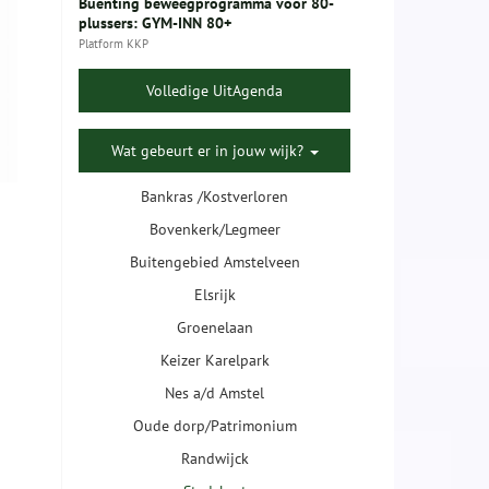
Buenting beweegprogramma voor 80-
plussers: GYM-INN 80+
Platform KKP
Volledige UitAgenda
Wat gebeurt er in jouw wijk?
Bankras /Kostverloren
Bovenkerk/Legmeer
Buitengebied Amstelveen
Elsrijk
Groenelaan
Keizer Karelpark
Nes a/d Amstel
Oude dorp/Patrimonium
Randwijck