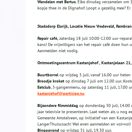
Wandelen met Bertus
. Elke dinsdag verzamelen om 1
kopje thee in de Dignahof. Loopt u gezellig mee? Er
Stadsdorp Elsrijk, Locatie Nieuw Vredeveld, Rembra
Repair café,
zaterdag 18 juli 10:00-12:00 uur-reparat
kans! De vrijwilligers van het repair café doen hun u
Aanmelden niet nodig.
Ontmoetingscentrum Kastanjehof , Kastanjelaan 21, 
Buurtborrel
op vrijdag 3 juli, vanaf 16.00 uur hete
Broodje kroket
op dinsdag 7 juli om 12.00 uur. Kost
Eetclub
, 3-gangenmenu, op zaterdag 11 juli, 17.00 uu
kastanjehof@participe.nu
Bijzondere filmmiddag
op donderdag 30 juli, 14.00 
jaar televisie te presenteren. Laat weten als u no
Gemeente Amstelveen, op initiatief van een Kastanj
LangerThuiscoach! Wel even aanmelden en vol=vol!
Bingoavond
op vrijdag 31 juli, 19.30 uur.