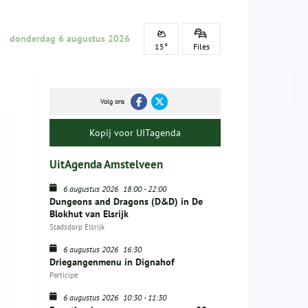
donderdag 6 augustus 2026
15°
Files
Volg ons
Kopij voor UITagenda
UitAgenda Amstelveen
6 augustus 2026
18:00
-
22:00
Dungeons and Dragons (D&D) in De
Blokhut van Elsrijk
Stadsdorp Elsrijk
6 augustus 2026
16:30
Driegangenmenu in Dignahof
Participe
6 augustus 2026
10:30
-
11:30