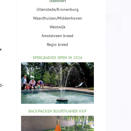
Stadshart
Uilenstede/Kronenburg
Waardhuizen/Middenhoven
Westwijk
Amstelveen breed
Regio breed
w
SPEELBADJES OPEN IN 2026
0-
BACKPACKEN BUURTKAMER KKP
n