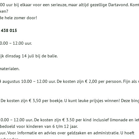
 uur bij elkaar voor een serieuze, maar altijd gezellige Dartavond. Kom
nken?
e hele zomer door!
6 438 015
0.00 – 12.00 uur.
k dinsdag 14 juli bij de balie.
materialen.
14 augustus 10.00 – 12.00 uur. De kosten zijn € 2,00 per persoon. Fijn als
.
De kosten zijn € 3,50 per boekje. U kunt leuke prijsjes winnen! Deze bin
0.00 – 12.00 uur
.
De kosten zijn € 3.50 per kind inclusief limonade en ie
s bedoeld voor kinderen van 6 t/m 12 jaar.
uur
.
Voor informatie en advies over geldzaken en administratie. U hoeft