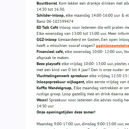
Buurtborrel
. Kom lekker een drankje drinken met all
14:30 tot 16:30.
Schilder-inloop,
elke maandag 14:00-16:00 uur & elk
Bano 06-102599474
ED Talk Café
Inloop voor iedereen die wilt praten m
Elke woensdag van 13:00 tot 15:00 uur. Meer inform
GGZ-inloop
Gewaardeerd en Gezien, Een open inloop 
heeft u misschien vooraf vragen?
ggzinloopamstelv
Financieel café,
elke woensdag 10:00- 12:00 uur
,
Vo
afspraak te maken.
Beez playcafé
elke vrijdag 10:00- 13:00 uur, plezier,
met een kind van 0 tot 4 jaar? Dan is onze ouder- en
Vluchtelingenwerk spreekuur
elke vrijdag 12:30-15:
Inloopspreekuur wijkagent,
elke eerste vrijdag van
Koffie Wandelgroep,
Elke maandag vertrekken er om
rustige groep. Loop gezellig mee en drink daarna een
Woon!
Spreekuur voor iedereen die advies nodig hee
14:30 uur
Onze openingstijden deze zomer!
Maandag 9:00-17:00 uur, dinsdag 9:00-15:00 uur, w