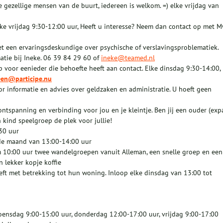
e gezellige mensen van de buurt, iedereen is welkom. =) elke vrijdag van
e vrijdag 9:30-12:00 uur, Heeft u interesse? Neem dan contact op met 
et een ervaringsdeskundige over psychische of verslavingsproblematiek.
atie bij Ineke. 06 39 84 29 60 of
ineke@teamed.nl
voor eenieder die behoefte heeft aan contact. Elke dinsdag 9:30-14:00,
een@participe.nu
or informatie en advies over geldzaken en administratie. U hoeft geen
 ontspanning en verbinding voor jou en je kleintje. Ben jij een ouder (exp
 kind speelgroep de plek voor jullie!
30 uur
 de maand van 13:00-14:00 uur
 10:00 uur twee wandelgroepen vanuit Alleman, een snelle groep en een
 lekker kopje koffie
ft met betrekking tot hun woning. Inloop elke dinsdag van 13:00 tot
oensdag 9:00-15:00 uur, donderdag 12:00-17:00 uur, vrijdag 9:00-17:00