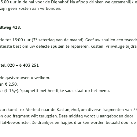
3.00 uur in de hal voor de Dignahof. Na afloop drinken we gezamenlijk 
 zijn geen kosten aan verbonden.
ndtweg 428.
e
ie tot 13:00 uur (3
zaterdag van de maand). Geef uw spullen een tweed
iterste best om uw defecte spullen te repareren. Kosten; vrijwillige bijdra
tel. 020 – 6 403 251
n de gastvrouwen u welkom.
en € 2,50.
r (€ 15,=). Spaghetti met heerlijke saus staat op het menu.
uur: komt Lex Sterfeld naar de Kastanjehof, om diverse fragmenten van 7
g een oud fragment wilt terugzien. Deze middag wordt u aangeboden door
eflat-bewoonster. De drankjes en hapjes dranken worden betaald door de