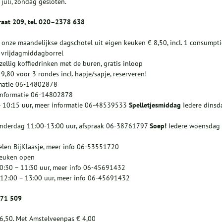
 juli, zondag gesloten.
raat 209, tel. 020–2378 638
 onze maandelijkse dagschotel uit eigen keuken € 8,50, incl. 1 consumpti
ze vrijdagmiddagborrel
ellig koffiedrinken met de buren, gratis inloop
9,80 voor 3 rondes incl. hapje/sapje, reserveren!
rmatie 06-14802878
 informatie 06-14802878
– 10:15 uur, meer informatie 06-48539533
Spelletjesmiddag
Iedere dinsd
onderdag 11:00-13:00 uur, afspraak 06-38761797
Soep!
Iedere woensdag
len BijKlaasje, meer info 06-53551720
keuken open
10:30 – 11:30 uur, meer info 06-45691432
 12:00 – 13:00 uur, meer info 06-45691432
471 509
€ 6,50. Met Amstelveenpas € 4,00