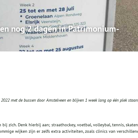
en nog 2 dagen in Patrimonium-
 2022 met de bussen door Amstelveen en blijven 1 week lang op één plek staan
bij zich. Denk hierbij aan; straathockey, voetbal, volleybal, tennis, skaten
ommige wijken zijn er zelfs extra activiteiten, zoals clinics van verschille