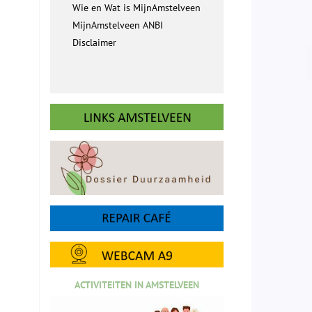
Wie en Wat is MijnAmstelveen
MijnAmstelveen ANBI
Disclaimer
ACTIVITEITEN IN AMSTELVEEN