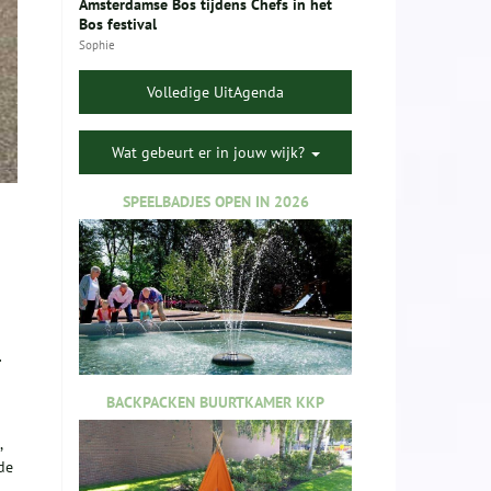
Amsterdamse Bos tijdens Chefs in het
Bos festival
Sophie
Volledige UitAgenda
Wat gebeurt er in jouw wijk?
SPEELBADJES OPEN IN 2026
.
BACKPACKEN BUURTKAMER KKP
,
nde