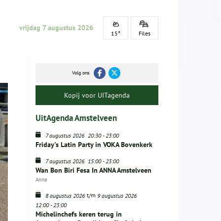
vrijdag 7 augustus 2026
15°
Files
Volg ons
Kopij voor UITagenda
UitAgenda Amstelveen
7 augustus 2026
20:30
-
23:00
Friday's Latin Party in VOKA Bovenkerk
7 augustus 2026
15:00
-
23:00
Wan Bon Biri Fesa In ANNA Amstelveen
Anna
t/m
8 augustus 2026
9 augustus 2026
12:00
-
23:00
Michelinchefs keren terug in