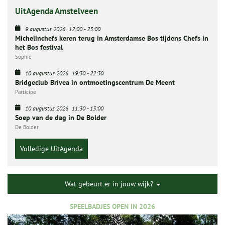
UitAgenda Amstelveen
9 augustus 2026
12:00
-
23:00
Michelinchefs keren terug in Amsterdamse Bos tijdens Chefs in
het Bos festival
Sophie
10 augustus 2026
19:30
-
22:30
Bridgeclub Brivea in ontmoetingscentrum De Meent
Participe
10 augustus 2026
11:30
-
13:00
Soep van de dag in De Bolder
De Bolder
Volledige UitAgenda
Wat gebeurt er in jouw wijk?
SPEELBADJES OPEN IN 2026