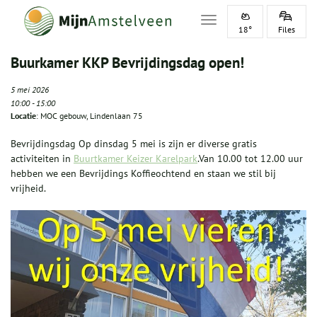
Toggle navigation
18°
Files
Buurkamer KKP Bevrijdingsdag open!
5 mei 2026
10:00
-
15:00
Locatie
: MOC gebouw, Lindenlaan 75
Bevrijdingsdag Op dinsdag 5 mei is zijn er diverse gratis
activiteiten in
Buurtkamer Keizer Karelpark
.Van 10.00 tot 12.00 uur
hebben we een Bevrijdings Koffieochtend en staan we stil bij
vrijheid.