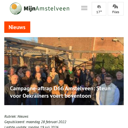
Toggle navigation
17°
Files
Nieuws
Campagne-aftrap D66 Amstelveen: Steun
voor Oekraïners voert boventoon
Rubriek:
Nieuws
Gepubliceerd:
maandag 28 februari 2022
Laatste update:
zondag 19 juli 2026