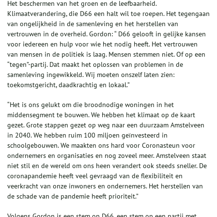
Het beschermen van het groen en de leefbaarheid.
Klimaatverandering, die D66 een halt wil toe roepen. Het tegengaan
van ongelijkheid in de samenleving en het herstellen van
vertrouwen in de overheid. Gordon: “ D66 gelooft in gelijke kansen
voor iedereen en hulp voor wie het nodig heeft. Het vertrouwen
van mensen in de politiek is laag. Mensen stemmen niet. Of op een
“tegen”-partij. Dat maakt het oplossen van problemen in de
samenleving ingewikkeld. Wij moeten onszelf laten zien:
toekomstgericht, daadkrachtig en lokaal.”
“Het is ons gelukt om die broodnodige woningen in het
middensegment te bouwen. We hebben het klimaat op de kaart
gezet. Grote stappen gezet op weg naar een duurzaam Amstelveen
in 2040. We hebben ruim 100 miljoen geïnvesteerd in
schoolgebouwen. We maakten ons hard voor Coronasteun voor
ondernemers en organisaties en nog zoveel meer. Amstelveen staat
niet stil en de wereld om ons heen verandert ook steeds sneller. De
coronapandemie heeft veel gevraagd van de flexibiliteit en
veerkracht van onze inwoners en ondernemers. Het herstellen van
de schade van de pandemie heeft prioriteit.”
Volgens Gordon is een stem op D66, een stem op een partij met