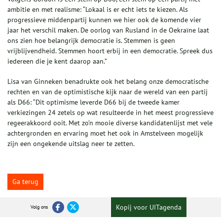
ambitie en met realisme: “Lokaal is er echt iets te kiezen. Als
progressieve middenpartij kunnen we hier ook de komende vier
jaar het verschil maken. De oorlog van Rusland in de Oekraïne laat
ons zien hoe belangrijk democratie is. Stemmen is geen
vrijblijvendheid. Stemmen hoort erbij in een democratie. Spreek dus
iedereen die je kent daarop aan.”
Lisa van Ginneken benadrukte ook het belang onze democratische
rechten en van de optimistische kijk naar de wereld van een partij
als D66: “Dit optimisme leverde D66 bij de tweede kamer
verkiezingen 24 zetels op wat resulteerde in het meest progressieve
regeerakkoord ooit. Met zo’n mooie diverse kandidatenlijst met vele
achtergronden en ervaring moet het ook in Amstelveen mogelijk
zijn een ongekende uitslag neer te zetten.
Ga terug
Kopij voor UITagenda
Volg ons