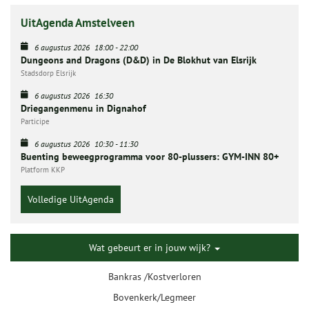
UitAgenda Amstelveen
6 augustus 2026
18:00
-
22:00
Dungeons and Dragons (D&D) in De Blokhut van Elsrijk
Stadsdorp Elsrijk
6 augustus 2026
16:30
Driegangenmenu in Dignahof
Participe
6 augustus 2026
10:30
-
11:30
Buenting beweegprogramma voor 80-plussers: GYM-INN 80+
Platform KKP
Volledige UitAgenda
Wat gebeurt er in jouw wijk?
Bankras /Kostverloren
Bovenkerk/Legmeer