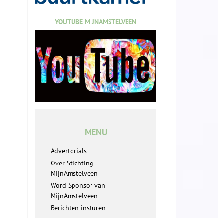
YOUTUBE MIJNAMSTELVEEN
MENU
Advertorials
Over Stichting
MijnAmstelveen
Word Sponsor van
MijnAmstelveen
Berichten insturen