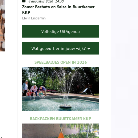
8 augustus 2026
14:30
Zomer Bachata en Salsa in Buurtkamer
KKP
Elwin Lindeman
Volledige UitAgenda
Wat gebeurt er in jouw wijk?
SPEELBADJES OPEN IN 2026
BACKPACKEN BUURTKAMER KKP