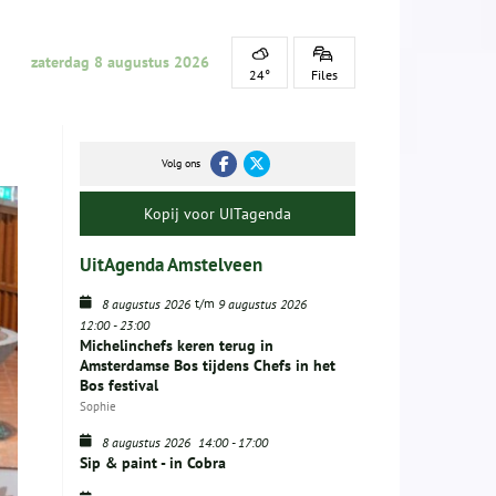
zaterdag 8 augustus 2026
24°
Files
Volg ons
Kopij voor UITagenda
UitAgenda Amstelveen
t/m
8 augustus 2026
9 augustus 2026
12:00
-
23:00
Michelinchefs keren terug in
Amsterdamse Bos tijdens Chefs in het
Bos festival
Sophie
8 augustus 2026
14:00
-
17:00
Sip & paint - in Cobra