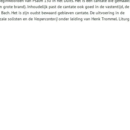
eginwoorden van Psalm 130 in het Duits. Het is een cantate die gemaakt
en grote brand). Inhoudelijk past de cantate ook goed in de vastentijd, de
 Bach. Het is zijn oudst bewaard gebleven cantate. De uitvoering in de
cale solisten en de
Vespercantorij
onder leiding van Henk Trommel. Liturg