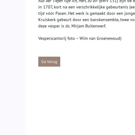
Aus der Tiefen rufe ich, Herr, zu dir
(BWV 131) zijn de b
in 1707, kort na een verschrikkelijke gebeurtenis (e
tijd vóór Pasen. Het werk is gemaakt door een jonge
Kruiskerk gebeurt door een barokensemble, twee vo
deze vesper is ds. Mirjam Buitenwerf.
Vesperscantorij foto – Wim van Groenewoud)
Ga terug