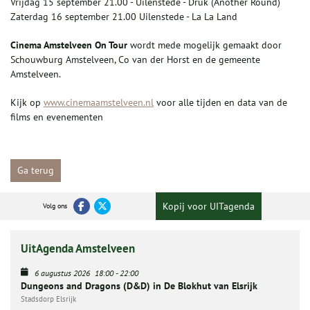
Vrijdag 15 september 21.00 - Uilenstede - Druk (Another Round)
Zaterdag 16 september 21.00 Uilenstede - La La Land
Cinema Amstelveen On Tour
wordt mede mogelijk gemaakt door
Schouwburg Amstelveen, Co van der Horst en de gemeente
Amstelveen.
Kijk op
www.cinemaamstelveen.nl
voor alle tijden en data van de
films en evenementen
Ga terug
Kopij voor UITagenda
Volg ons
UitAgenda Amstelveen
6 augustus 2026
18:00
-
22:00
Dungeons and Dragons (D&D) in De Blokhut van Elsrijk
Stadsdorp Elsrijk