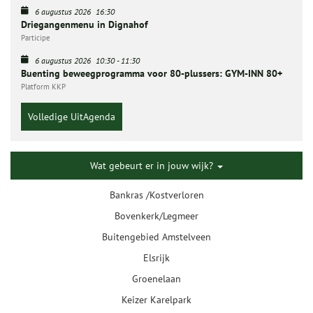
6 augustus 2026
16:30
Driegangenmenu in Dignahof
Participe
6 augustus 2026
10:30
-
11:30
Buenting beweegprogramma voor 80-plussers: GYM-INN 80+
Platform KKP
Volledige UitAgenda
Wat gebeurt er in jouw wijk?
Bankras /Kostverloren
Bovenkerk/Legmeer
Buitengebied Amstelveen
Elsrijk
Groenelaan
Keizer Karelpark