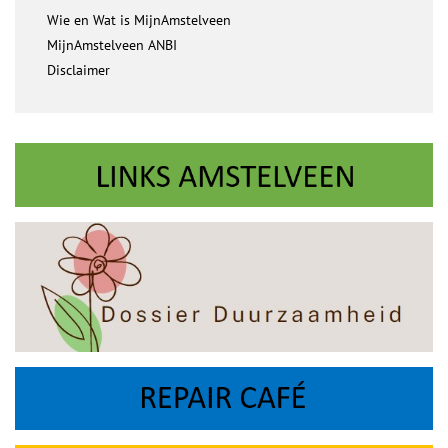
Wie en Wat is MijnAmstelveen
MijnAmstelveen ANBI
Disclaimer