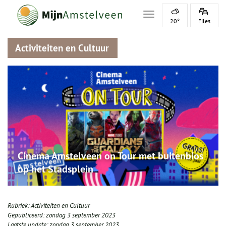
Toggle navigation
20°
Files
Activiteiten en Cultuur
Cinema Amstelveen on Tour met buitenbios
op het Stadsplein
Rubriek:
Activiteiten en Cultuur
Gepubliceerd:
zondag 3 september 2023
Laatste update:
zondag 3 september 2023