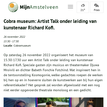
Toggle navigation
21°
Files
Cobra museum: Artist Talk onder leiding van
kunstenaar Richard Kofi.
26 november 2022
15:30
-
17:30
Locatie
: Cobramuseum
Op zaterdag 26 november 2022 organiseert het museum van
15.30-17.30 uur een Artist Talk onder leiding van kunstenaar
Richard Kofi. Speciale gasten zijn musicus en theatermaker Djuwa
Mroivili en dichter Babeth Fonchie Fotchind. Wat inspireert hen in
de tentoonstelling Kosmogonie, welke gedachtes roepen de werken
bij hen op en in hoeverre sluiten de kunstwerken aan bij hun eigen
referentiekader? Het gesprek zal worden afgewisseld met een nog
niet eerder opgevoerde theatrale monoloog en een gedicht.