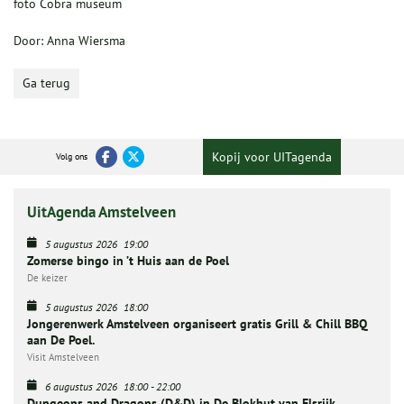
foto Cobra museum
Door: Anna Wiersma
Ga terug
Kopij voor UITagenda
Volg ons
UitAgenda Amstelveen
5 augustus 2026
19:00
Zomerse bingo in ’t Huis aan de Poel
De keizer
5 augustus 2026
18:00
Jongerenwerk Amstelveen organiseert gratis Grill & Chill BBQ
aan De Poel.
Visit Amstelveen
6 augustus 2026
18:00
-
22:00
Dungeons and Dragons (D&D) in De Blokhut van Elsrijk