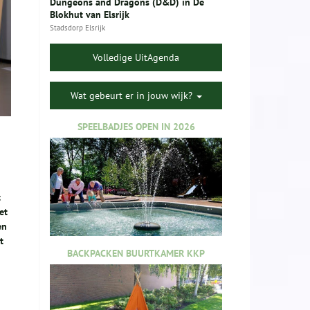
Dungeons and Dragons (D&D) in De
Blokhut van Elsrijk
Stadsdorp Elsrijk
Volledige UitAgenda
Wat gebeurt er in jouw wijk?
SPEELBADJES OPEN IN 2026
t
et
en
t
BACKPACKEN BUURTKAMER KKP