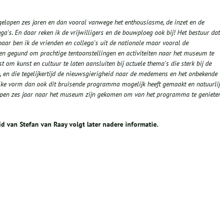
afgelopen zes jaren en dan vooral vanwege het enthousiasme, de inzet en de
ga's. En daar reken ik de vrijwilligers en de bouwploeg ook bij! Het bestuur dat
kbaar ben ik de vrienden en collega's uit de nationale maar vooral de
en gegund om prachtige tentoonstellingen en activiteiten naar het museum te
 om kunst en cultuur te laten aansluiten bij actuele thema's die sterk bij de
ie, en die tegelijkertijd de nieuwsgierigheid naar de medemens en het onbekende
elke vorm dan ook dit bruisende programma mogelijk heeft gemaakt en natuurli
elopen zes jaar naar het museum zijn gekomen om van het programma te genieten
eid van Stefan van Raay volgt later nadere informatie.