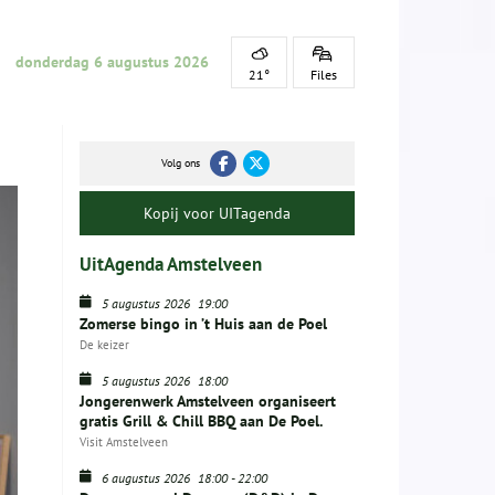
donderdag 6 augustus 2026
21°
Files
Volg ons
Kopij voor UITagenda
UitAgenda Amstelveen
5 augustus 2026
19:00
Zomerse bingo in ’t Huis aan de Poel
De keizer
5 augustus 2026
18:00
Jongerenwerk Amstelveen organiseert
gratis Grill & Chill BBQ aan De Poel.
Visit Amstelveen
6 augustus 2026
18:00
-
22:00