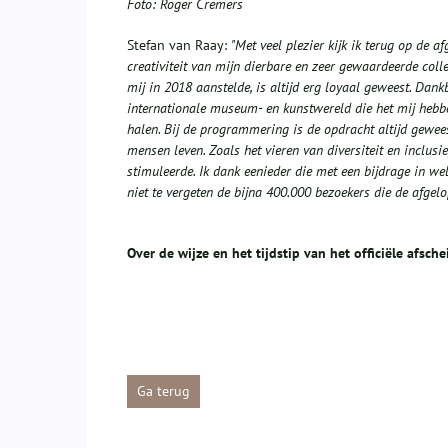
Foto: Roger Cremers
Stefan van Raay:
"Met veel plezier kijk ik terug op de 
creativiteit van mijn dierbare en zeer gewaardeerde colle
mij in 2018 aanstelde, is altijd erg loyaal geweest. Dan
internationale museum- en kunstwereld die het mij hebb
halen. Bij de programmering is de opdracht altijd geweest
mensen leven. Zoals het vieren van diversiteit en inclus
stimuleerde. Ik dank eenieder die met een bijdrage in w
niet te vergeten de bijna 400.000 bezoekers die de afg
Over de wijze en het tijdstip van het officiële afsch
Ga terug