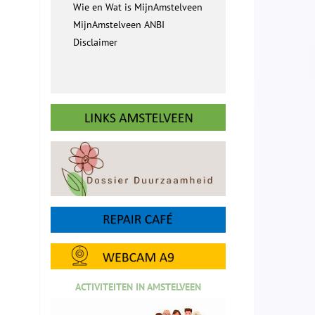
Wie en Wat is MijnAmstelveen
MijnAmstelveen ANBI
Disclaimer
ACTIVITEITEN IN AMSTELVEEN