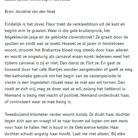
Bron:
Jacobine van den Hoek
Eindelijk is het zover. Fleur trekt de verkleeddoos uit de kast en
begint erin te graaien. Waar is die gele krullenpruik, het
felgekleurde jasje en de geblokte clownsbroek? Ze graait door de
spullen en vindt wat ze zoekt. Hoewel ze al jaren in Amstelveen
woont, stroomt het Brabantse bloed nog steeds door haar aderen
en wordt ze ongedurig als carnaval eraan komt. Iedereen weet het:
tijdens carnaval is zij er niet. Dan danst ze. Flirt ze. En gaat ze
hossend door het café. Biertjes worden aangeboden of geeft ze weg.
Het katholieke gebruik om het begin van de vastenperiode te
vieren is een ingesleten ritueel waar ze niet aan wil tornen. Dan
voelt ze zich vrij, mag ze doen wat ze wil, zolang het liefdevol is.
Niemand is bezig met macht of politiek. Niemand onderdrukt haar,
of controleert waar ze mee bezig is.
Tweeduizend kilometer verder woont Isolde. Ze drukt haar dochter
tegen zich aan en vraagt of ze naar boven zal lopen om een muts
voor haar te halen. Het is koud in de Oekraïense kelder. Haar
dochter schudt angstig haar hoofd. ‘Laat me niet alleen.’ Bij elke