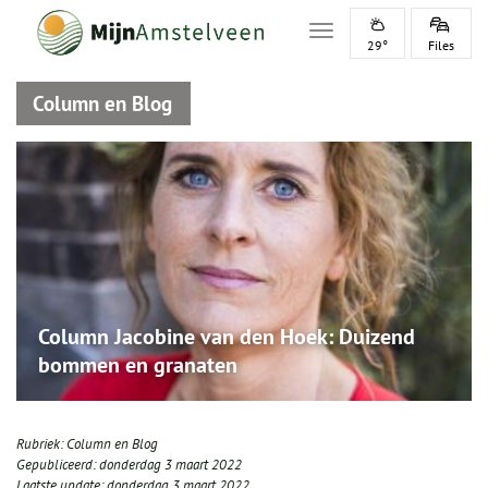
Toggle navigation
29°
Files
Column en Blog
Column Jacobine van den Hoek: Duizend
bommen en granaten
Rubriek:
Column en Blog
Gepubliceerd:
donderdag 3 maart 2022
Laatste update:
donderdag 3 maart 2022