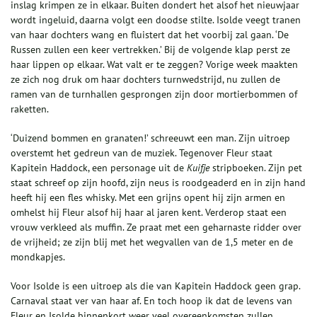
inslag krimpen ze in elkaar. Buiten dondert het alsof het nieuwjaar
wordt ingeluid, daarna volgt een doodse stilte. Isolde veegt tranen
van haar dochters wang en fluistert dat het voorbij zal gaan. ‘De
Russen zullen een keer vertrekken.’ Bij de volgende klap perst ze
haar lippen op elkaar. Wat valt er te zeggen? Vorige week maakten
ze zich nog druk om haar dochters turnwedstrijd, nu zullen de
ramen van de turnhallen gesprongen zijn door mortierbommen of
raketten.
‘Duizend bommen en granaten!’ schreeuwt een man. Zijn uitroep
overstemt het gedreun van de muziek. Tegenover Fleur staat
Kapitein Haddock, een personage uit de
Kuifje
stripboeken. Zijn pet
staat schreef op zijn hoofd, zijn neus is roodgeaderd en in zijn hand
heeft hij een fles whisky. Met een grijns opent hij zijn armen en
omhelst hij Fleur alsof hij haar al jaren kent. Verderop staat een
vrouw verkleed als muffin. Ze praat met een geharnaste ridder over
de vrijheid; ze zijn blij met het wegvallen van de 1,5 meter en de
mondkapjes.
Voor Isolde is een uitroep als die van Kapitein Haddock geen grap.
Carnaval staat ver van haar af. En toch hoop ik dat de levens van
Fleur en Isolde binnenkort weer veel overeenkomsten zullen