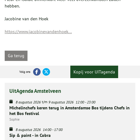
hebben.
Jacobine van den Hoek
https://www.jacobinevandenhoek...
Ga terug
Kopij voor UITagenda
Volg ons
UitAgenda Amstelveen
t/m
8 augustus 2026
9 augustus 2026
12:00
-
23:00
Michelinchefs keren terug in Amsterdamse Bos tijdens Chefs in
het Bos festival
Sophie
8 augustus 2026
14:00
-
17:00
Sip & paint - in Cobra