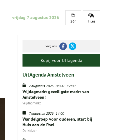
vrijdag 7 augustus 2026
26°
Files
Volg ons
Kopij voor UITagenda
UitAgenda Amstelveen
7 augustus 2026
08:00
-
17:00
Vrijdagmarkt gezelligste markt van
Amstelveen!
Vrijdagmarkt
7 augustus 2026
14:00
Wandelgroep voor ouderen, start bij
Huis aan de Poel
De Keizer