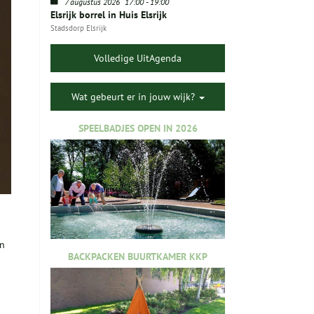
7 augustus 2026
17:00
-
19:00
Elsrijk borrel in Huis Elsrijk
Stadsdorp Elsrijk
Volledige UitAgenda
Wat gebeurt er in jouw wijk?
SPEELBADJES OPEN IN 2026
an
BACKPACKEN BUURTKAMER KKP