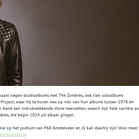
 naast negen studioalbums met The Zombies, ook tien soloalbums
 Project, waar hij te horen was op vier van hun albums tussen 1978 en
jn band een indrukwekkende show neerzetten, waarin zijn hele carrière a
bies, die begin 2024 uit elkaar gingen.
ive op het podium van P60 Amstelveen en jij kan daarbij zijn! Voor meer
olin-blunstone
.