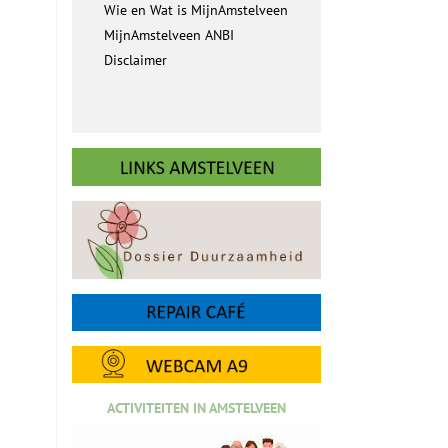
Wie en Wat is MijnAmstelveen
MijnAmstelveen ANBI
Disclaimer
ACTIVITEITEN IN AMSTELVEEN