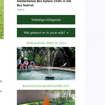
Amsterdamse Bos tijdens Chefs in het
Bos festival
Sophie
Volledige UitAgenda
Wat gebeurt er in jouw wijk?
SPEELBADJES OPEN IN 2026
n.
BACKPACKEN BUURTKAMER KKP
n
or