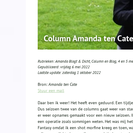
Column Amanda ten Cate: 
Rubrieken:
Amanda Blogt & Dicht
,
Column en Blog
,
4 en 5 me
Gepubliceerd:
vrijdag 6 mei 2022
Laatste update:
zaterdag 1 oktober 2022
Bron:
Amanda ten Cate
Stuur een mail
Daar ben ik weer! Het heeft even geduurd. Een tijdj
Dus seizoen twee van de columns gaat weer van start.
er weer opnames gemaakt voor een nieuw seizoen. 
een operatie zoals sommigen weten. Het was mij het 
Fantasy omdat ik een shot morfine kreeg en toen, w