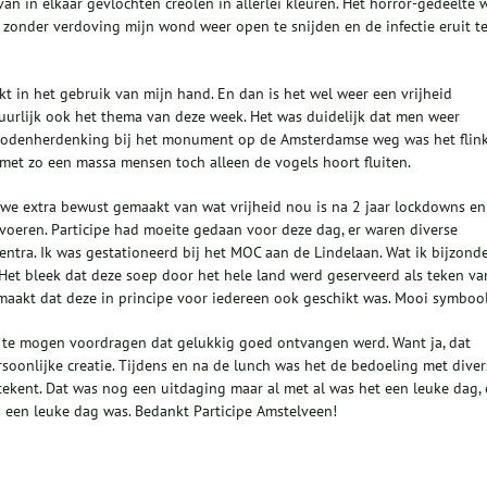
an in elkaar gevlochten creolen in allerlei kleuren. Het horror-gedeelte 
 zonder verdoving mijn wond weer open te snijden en de infectie eruit t
kt in het gebruik van mijn hand. En dan is het wel weer een vrijheid
tuurlijk ook het thema van deze week. Het was duidelijk dat men weer
 dodenherdenking bij het monument op de Amsterdamse weg was het flin
 met zo een massa mensen toch alleen de vogels hoort fluiten.
n we extra bewust gemaakt van wat vrijheid nou is na 2 jaar lockdowns en
oeren. Participe had moeite gedaan voor deze dag, er waren diverse
centra. Ik was gestationeerd bij het MOC aan de Lindelaan. Wat ik bijzond
Het bleek dat deze soep door het hele land werd geserveerd als teken va
maakt dat deze in principe voor iedereen ook geschikt was. Mooi symboo
d te mogen voordragen dat gelukkig goed ontvangen werd. Want ja, dat
ersoonlijke creatie. Tijdens en na de lunch was het de bedoeling met diver
tekent. Dat was nog een uitdaging maar al met al was het een leuke dag,
zo een leuke dag was. Bedankt Participe Amstelveen!