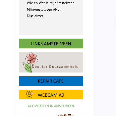
Wie en Wat is MijnAmstelveen
MijnAmstelveen ANBI
Disclaimer
ACTIVITEITEN IN AMSTELVEEN