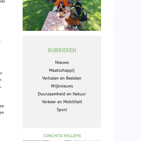
was
e
k
RUBRIEKEN
Nieuws
Maatschappij
er
Verhalen en Beelden
n
Wijknieuws
l.
Duurzaamheid en Natuur
Verkeer en Mobiliteit
se
Sport
 en
CONCHITA WILLEMS