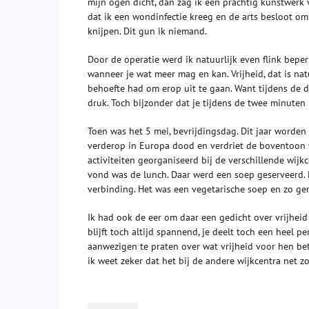
mijn ogen dicht, dan zag ik een prachtig kunstwerk v
dat ik een wondinfectie kreeg en de arts besloot om
knijpen. Dit gun ik niemand.
Door de operatie werd ik natuurlijk even flink beper
wanneer je wat meer mag en kan. Vrijheid, dat is na
behoefte had om erop uit te gaan. Want tijdens de
druk. Toch bijzonder dat je tijdens de twee minuten
Toen was het 5 mei, bevrijdingsdag. Dit jaar worde
verderop in Europa dood en verdriet de boventoon v
activiteiten georganiseerd bij de verschillende wijk
vond was de lunch. Daar werd een soep geserveerd. 
verbinding. Het was een vegetarische soep en zo ge
Ik had ook de eer om daar een gedicht over vrijhei
blijft toch altijd spannend, je deelt toch een heel p
aanwezigen te praten over wat vrijheid voor hen be
ik weet zeker dat het bij de andere wijkcentra net 