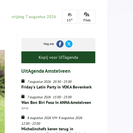
vrijdag 7 augustus 2026
15°
Files
Volg ons
Kopij voor UITagenda
UitAgenda Amstelveen
7 augustus 2026
20:30
-
23:00
Friday's Latin Party in VOKA Bovenkerk
7 augustus 2026
15:00
-
23:00
Wan Bon Biri Fesa In ANNA Amstelveen
Anna
t/m
8 augustus 2026
9 augustus 2026
12:00
-
23:00
Michelinchefs keren terug in