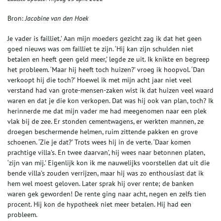
Bron:
Jacobine van den Hoek
Je vader is failliet.’ Aan mijn moeders gezicht zag ik dat het geen
goed nieuws was om failliet te zijn. ‘Hij kan zijn schulden niet
betalen en heeft geen geld meer,’ legde ze uit. Ik knikte en begreep
het probleem. ‘Maar hij heeft toch huizen?’ vroeg ik hoopvol. ‘Dan
verkoopt hij die toch?’ Hoewel ik met mijn acht jaar niet veel
verstand had van grote-mensen-zaken wist ik dat huizen veel waard
waren en dat je die kon verkopen. Dat was hij ook van plan, toch? Ik
herinnerde me dat mijn vader me had meegenomen naar een plek
vlak bij de zee. Er stonden cementwagens, er werkten mannen, ze
droegen beschermende helmen, ruim zittende pakken en grove
schoenen. ‘Zie je dat?’ Trots wees hij in de verte. ‘Daar komen
prachtige villa’s. En twee daarvan’, hij wees naar betonnen platen,
‘zijn van mij.’ Eigenlijk kon ik me nauwelijks voorstellen dat uit die
bende villa’s zouden verrijzen, maar hij was zo enthousiast dat ik
hem wel moest geloven. Later sprak hij over rente; de banken
waren gek geworden! De rente ging naar acht, negen en zelfs tien
procent. Hij kon de hypotheek niet meer betalen. Hij had een
probleem.