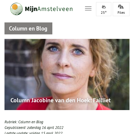
Toggle navigation
25°
Files
Column en Blog
Column Jacobine van den Hoek: Failliet
Rubriek:
Column en Blog
Gepubliceerd:
zaterdag 16 april 2022
Laatste update:
vrijdag 15 april 2022