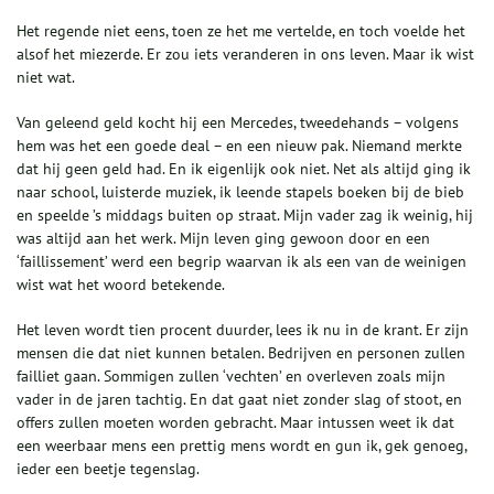
Het regende niet eens, toen ze het me vertelde, en toch voelde het
alsof het miezerde. Er zou iets veranderen in ons leven. Maar ik wist
niet wat.
Van geleend geld kocht hij een Mercedes, tweedehands – volgens
hem was het een goede deal – en een nieuw pak. Niemand merkte
dat hij geen geld had. En ik eigenlijk ook niet. Net als altijd ging ik
naar school, luisterde muziek, ik leende stapels boeken bij de bieb
en speelde ’s middags buiten op straat. Mijn vader zag ik weinig, hij
was altijd aan het werk. Mijn leven ging gewoon door en een
‘faillissement’ werd een begrip waarvan ik als een van de weinigen
wist wat het woord betekende.
Het leven wordt tien procent duurder, lees ik nu in de krant. Er zijn
mensen die dat niet kunnen betalen. Bedrijven en personen zullen
failliet gaan. Sommigen zullen ‘vechten’ en overleven zoals mijn
vader in de jaren tachtig. En dat gaat niet zonder slag of stoot, en
offers zullen moeten worden gebracht. Maar intussen weet ik dat
een weerbaar mens een prettig mens wordt en gun ik, gek genoeg,
ieder een beetje tegenslag.